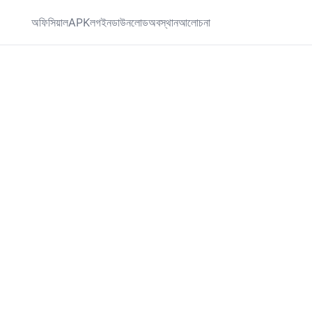
অফিসিয়াল
APK
লগইন
ডাউনলোড
অবস্থান
আলোচনা