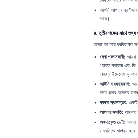
সেবাকে আরও কার্যকর ক
আপনি আপনার ব্রাউজার স
পারে।
৪. তৃতীয় পক্ষের সাথে তথ্
আমরা আপনার ব্যক্তিগত তথ্য
সেবা প্রদানকারী:
আমরা তৃ
গ্রাহক সহায়তা এবং বিপ
নিজস্ব উদ্দেশ্যে ব্যবহ
আইনি বাধ্যবাধকতা:
আমরা
চলার জন্য আপনার তথ্য
ব্যবসা স্থানান্তর:
একটি 
আপনার সম্মতি:
আপনার স্
অজ্ঞাতকৃত ডেটা:
আমরা স
উন্নতিতে সাহায্য করে