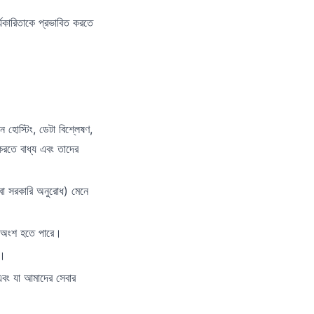
্যকারিতাকে প্রভাবিত করতে
 হোস্টিং, ডেটা বিশ্লেষণ,
 করতে বাধ্য এবং তাদের
বা সরকারি অনুরোধ) মেনে
ের অংশ হতে পারে।
ি।
এবং যা আমাদের সেবার