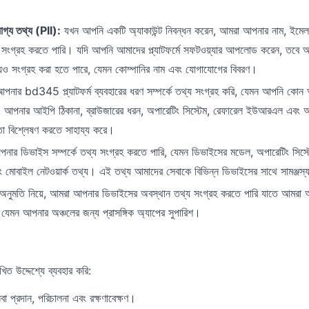
গ্য তথ্য (PII):
যখন আপনি একটি অ্যাকাউন্ট নিবন্ধন করেন, আমরা আপনার নাম, ইমেল 
থ্য সংগ্রহ করতে পারি। যদি আপনি আমাদের প্ল্যাটফর্মে সফটওয়্যার আপলোড করেন, তব
্যও সংগ্রহ করা হতে পারে, যেমন কোম্পানির নাম এবং যোগাযোগের বিবরণ।
নার bd345 প্ল্যাটফর্ম ব্যবহারের ধরণ সম্পর্কে তথ্য সংগ্রহ করি, যেমন আপনি কো
, আপনার আইপি ঠিকানা, ব্রাউজারের ধরন, অপারেটিং সিস্টেম, রেফারেল ইউআরএল এবং অ্
িতা বিশ্লেষণ করতে সাহায্য করে।
ার ডিভাইস সম্পর্কে তথ্য সংগ্রহ করতে পারি, যেমন ডিভাইসের মডেল, অপারেটিং সিস্ট
 মোবাইল নেটওয়ার্ক তথ্য। এই তথ্য আমাদের সেবাকে বিভিন্ন ডিভাইসের সাথে সামঞ্জস্য
নুমতি নিয়ে, আমরা আপনার ডিভাইসের অবস্থান তথ্য সংগ্রহ করতে পারি যাতে আমরা আ
 যেমন আপনার অঞ্চলের জন্য প্রাসঙ্গিক অ্যাপের সুপারিশ।
িত উদ্দেশ্যে ব্যবহার করি:
বা প্রদান, পরিচালনা এবং রক্ষণাবেক্ষণ।