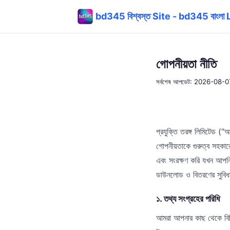
bd345 বিশ্বস্ত Site - bd345 বাংলা
গোপনীয়তা নীতি
সর্বশেষ আপডেট: 2026-08-0
প্রযুক্তি তরঙ্গ লিমিটেড ("আ
গোপনীয়তাকে গুরুত্ব সহকার
এবং সংরক্ষণ করি যখন আপনি 
ডাউনলোড ও বিতরণের সুবিধ
১. তথ্য সংগ্রহের পরিধি
আমরা আপনার কাছ থেকে বিভিন