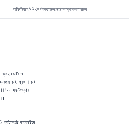
অফিসিয়াল
APK
লগইন
ডাউনলোড
অবস্থান
আলোচনা
) ব্যবহারকারীদের
্যবহার করি, প্রকাশ করি
বিভিন্ন সফটওয়্যার
হন।
্যাটফর্মের কার্যকারিতা