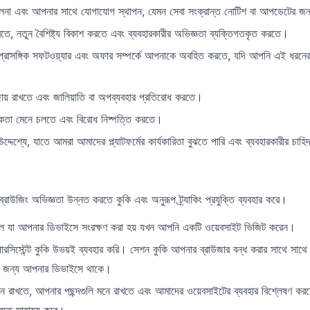
চালনা এবং আপনার সাথে যোগাযোগ স্থাপন, যেমন সেবা সংক্রান্ত নোটিশ বা আপডেটের জ
ে, নতুন বৈশিষ্ট্য বিকাশ করতে এবং ব্যবহারকারীর অভিজ্ঞতা ব্যক্তিগতকৃত করতে।
্রাসঙ্গিক সফটওয়্যার এবং অফার সম্পর্কে আপনাকে অবহিত করতে, যদি আপনি এই ধরনে
া বজায় রাখতে এবং জালিয়াতি বা অপব্যবহার প্রতিরোধ করতে।
কতা মেনে চলতে এবং বিরোধ নিষ্পত্তি করতে।
্দেশ্যে, যাতে আমরা আমাদের প্ল্যাটফর্মের কার্যকারিতা বুঝতে পারি এবং ব্যবহারকারীর চাহ
রাউজিং অভিজ্ঞতা উন্নত করতে কুকি এবং অনুরূপ ট্র্যাকিং প্রযুক্তি ব্যবহার করে।
ল যা আপনার ডিভাইসে সংরক্ষণ করা হয় যখন আপনি একটি ওয়েবসাইট ভিজিট করেন।
সিস্টেন্ট কুকি উভয়ই ব্যবহার করি। সেশন কুকি আপনার ব্রাউজার বন্ধ করার সাথে সাথে মুছ
য়ের জন্য আপনার ডিভাইসে থাকে।
 রাখতে, আপনার পছন্দগুলি মনে রাখতে এবং আমাদের ওয়েবসাইটের ব্যবহার বিশ্লেষণ করত