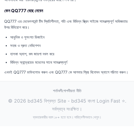
কেন QQ777 বেছে নেবেন
QQ777 এর ডেভেলপমেন্ট টিম স্থিতিশীলতা, গতি এবং বিভিন্ন স্ক্রিন সাইজে সামঞ্জস্যপূর্ণ অভিজ্ঞতার
উপর বিনিয়োগ করে।
আধুনিক ও সুসংগত ডিজাইন
সহজ ও দ্রুত নেভিগেশন
হালকা অ্যাপ, কম জায়গা দখল করে
বিভিন্ন অ্যান্ড্রয়েড মডেলের সাথে সামঞ্জস্যপূর্ণ
এখনই QQ777 ডাউনলোড করুন এবং QQ777 কে আপনার প্রিয় বিনোদন অ্যাপে পরিণত করুন।
শর্তাবলী
গোপনীয়তা নীতি
© 2026 bd345 বিশ্বস্ত Site - bd345 বাংলা Login Fast ⭐.
সর্বস্বত্ব সংরক্ষিত।
ব্যবহারকারীর বয়স ১৮+ হতে হবে। দায়িত্বশীলভাবে খেলুন।