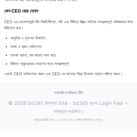
কেন CEO বেছে নেবেন
CEO এর ডেভেলপমেন্ট টিম স্থিতিশীলতা, গতি এবং বিভিন্ন স্ক্রিন সাইজে সামঞ্জস্যপূর্ণ অভিজ্ঞতার উপর
বিনিয়োগ করে।
আধুনিক ও সুসংগত ডিজাইন
সহজ ও দ্রুত নেভিগেশন
হালকা অ্যাপ, কম জায়গা দখল করে
বিভিন্ন অ্যান্ড্রয়েড মডেলের সাথে সামঞ্জস্যপূর্ণ
এখনই CEO ডাউনলোড করুন এবং CEO কে আপনার প্রিয় বিনোদন অ্যাপে পরিণত করুন।
শর্তাবলী
গোপনীয়তা নীতি
© 2026 bd345 বিশ্বস্ত Site - bd345 বাংলা Login Fast ⭐.
সর্বস্বত্ব সংরক্ষিত।
ব্যবহারকারীর বয়স ১৮+ হতে হবে। দায়িত্বশীলভাবে খেলুন।