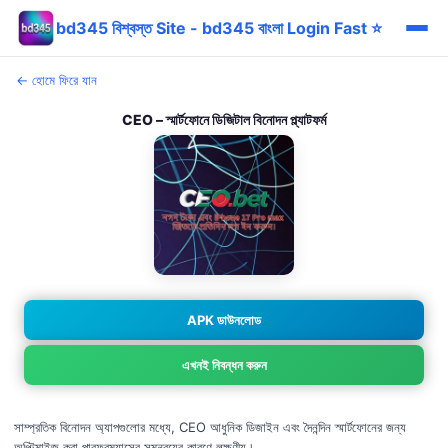
bd345 বিশ্বস্ত Site - bd345 বাংলা Login Fast ⭐
← হোমে ফিরে যান
CEO – স্মার্টফোনে ডিজিটাল বিনোদন প্ল্যাটফর্ম
APK ডাউনলোড
এখনই নিবন্ধন করুন
সাম্প্রতিক বিনোদন অ্যাপগুলোর মধ্যে, CEO আধুনিক ডিজাইন এবং দৈনন্দিন স্মার্টফোনের জন্য
অপ্টিমাইজ করা পারফরম্যান্সের সমন্বয়ের কারণে লক্ষণীয়।