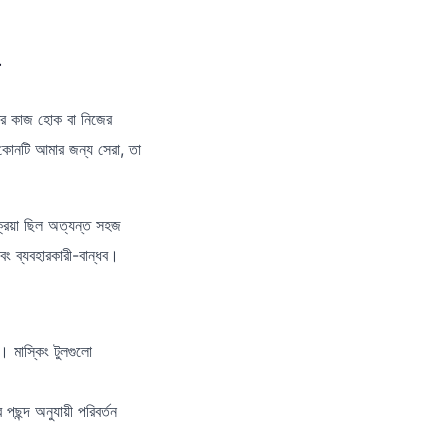
টের কাজ হোক বা নিজের
োনটি আমার জন্য সেরা, তা
্রিয়া ছিল অত্যন্ত সহজ
ং ব্যবহারকারী-বান্ধব।
। মাস্কিং টুলগুলো
ছন্দ অনুযায়ী পরিবর্তন