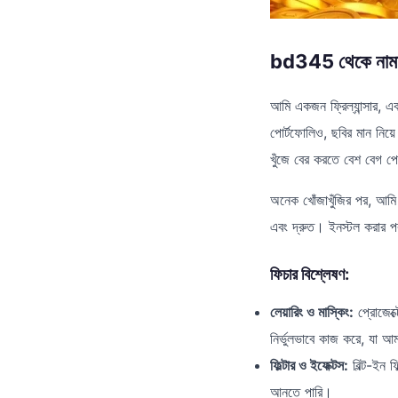
bd345 থেকে নামানো 
আমি একজন ফ্রিল্যান্সার, 
পোর্টফোলিও, ছবির মান নি
খুঁজে বের করতে বেশ বেগ 
অনেক খোঁজাখুঁজির পর, আম
এবং দ্রুত। ইনস্টল করার প
ফিচার বিশ্লেষণ:
লেয়ারিং ও মাস্কিং:
প্রোজেক্
নির্ভুলভাবে কাজ করে, যা আ
ফিল্টার ও ইফেক্টস:
বিল্ট-ইন 
আনতে পারি।