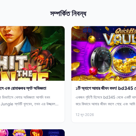
সম্পর্কিত নিবন্ধ
এক রোমাঞ্চকর স্লট অভিজ্ঞতা
১টি অ্যাপে আমার জীবন বদল! bd345 থেকে
ডিভাইসে খেলার অভিজ্ঞতা আপনি যখন
একজন গৃহিণী হিসেবে bd345 থেকে একটি ভা
ungle স্লটটি খুলবেন, তখন এর উজ্জ্বল
করে কিভাবে আমার জীবন বদলে গেছে এবং আমি ন
12 জুন 2026