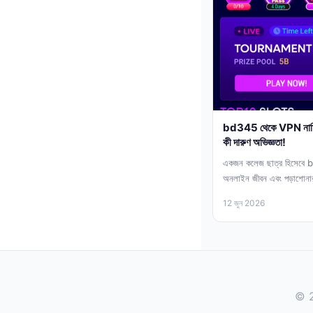
bd345 থেকে VPN নামিয়
কী দারুণ অভিজ্ঞতা!
একজন কলেজ ছাত্র হিসেবে
অনলাইন জীবন এবং পড়াশোনার 
12 জুন 2026
© 2