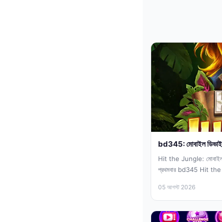
bd345: মোবাইল ডিভাইসে 
Hit the Jungle: মোবাইল 
প্রথমবার bd345 Hit the J
এবং...
05 আগস্ট 2026