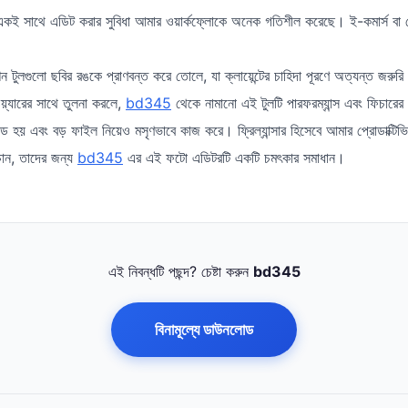
ই সাথে এডিট করার সুবিধা আমার ওয়ার্কফ্লোকে অনেক গতিশীল করেছে। ই-কমার্স বা সোশ্
 টুলগুলো ছবির রঙকে প্রাণবন্ত করে তোলে, যা ক্লায়েন্টের চাহিদা পূরণে অত্যন্ত জরুর
য়্যারের সাথে তুলনা করলে,
bd345
থেকে নামানো এই টুলটি পারফরম্যান্স এবং ফিচারে
োড হয় এবং বড় ফাইল নিয়েও মসৃণভাবে কাজ করে। ফ্রিল্যান্সার হিসেবে আমার প্রোডাক্টি
চান, তাদের জন্য
bd345
এর এই ফটো এডিটরটি একটি চমৎকার সমাধান।
এই নিবন্ধটি পছন্দ? চেষ্টা করুন
bd345
বিনামূল্যে ডাউনলোড