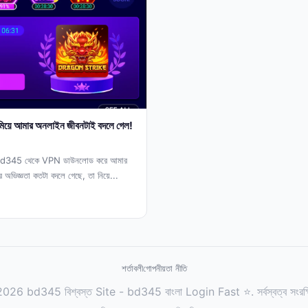
ে আমার অনলাইন জীবনটাই বদলে গেল!
 bd345 থেকে VPN ডাউনলোড করে আমার
অভিজ্ঞতা কতটা বদলে গেছে, তা নিয়ে...
শর্তাবলী
গোপনীয়তা নীতি
026 bd345 বিশ্বস্ত Site - bd345 বাংলা Login Fast ⭐. সর্বস্বত্ব সংরক্