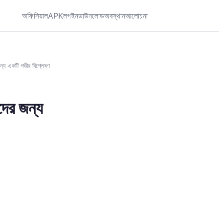
অফিসিয়াল
APK
লগইন
ডাউনলোড
অবস্থান
আলোচনা
ন্য একটি গভীর বিশ্লেষণ
দের জন্য