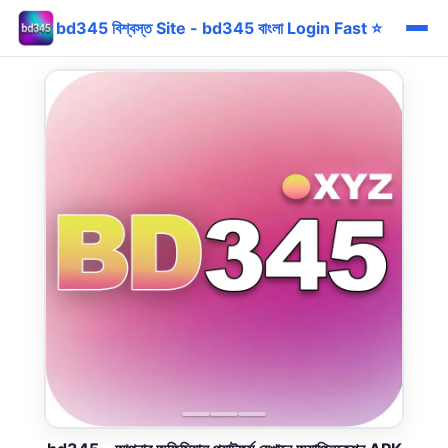
bd345 বিশ্বস্ত Site - bd345 বাংলা Login Fast ⭐