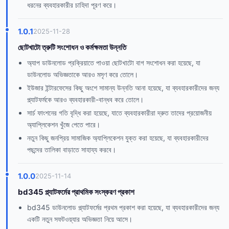
ধরনের ব্যবহারকারীর চাহিদা পূরণ করে।
1.0.1
2025-11-28
ছোটখাটো ত্রুটি সংশোধন ও কর্মক্ষমতা উন্নতি
অ্যাপ ডাউনলোড প্রক্রিয়াতে পাওয়া ছোটখাটো বাগ সংশোধন করা হয়েছে, যা
ডাউনলোড অভিজ্ঞতাকে আরও মসৃণ করে তোলে।
ইউজার ইন্টারফেসের কিছু অংশে সামান্য উন্নতি আনা হয়েছে, যা ব্যবহারকারীদের জন্য
প্ল্যাটফর্মকে আরও ব্যবহারকারী-বান্ধব করে তোলে।
সার্চ ফাংশনের গতি বৃদ্ধি করা হয়েছে, যাতে ব্যবহারকারীরা দ্রুত তাদের প্রয়োজনীয়
অ্যাপ্লিকেশন খুঁজে পেতে পারে।
নতুন কিছু জনপ্রিয় সামাজিক অ্যাপ্লিকেশন যুক্ত করা হয়েছে, যা ব্যবহারকারীদের
পছন্দের তালিকা বাড়াতে সাহায্য করবে।
1.0.0
2025-11-14
bd345 প্ল্যাটফর্মের প্রাথমিক সংস্করণ প্রকাশ
bd345 ডাউনলোড প্ল্যাটফর্মের প্রথম প্রকাশ করা হয়েছে, যা ব্যবহারকারীদের জন্য
একটি নতুন সফটওয়্যার অভিজ্ঞতা নিয়ে আসে।