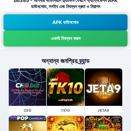
bd345 - আপনার অফিসিয়াল প্ল্যাটফর্ম যেখানে অ্যাপ্লিকেশন APK
ডাউনলোড, লগইন এবং নিবন্ধন দ্রুত ও নিরাপদ
APK ডাউনলোড
এখনই নিবন্ধন করুন
অন্যান্য জনপ্রিয় ব্র্যান্ড
CEO
TK10
JETA9