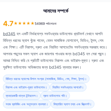
আমাদের সম্পর্কে
4.7
★
★
★
★
★
54969 পর্যালোচনা
bd345
হল একটি নির্ভরযোগ্য সফটওয়্যার ডাউনলোড প্ল্যাটফর্ম যেখানে আপনি
বিভিন্ন ধরনের অ্যাপ খুঁজে পাবেন, যেমন সামাজিক যোগাযোগ, ভিডিও, টুলস, গেম
এবং শিক্ষা। এটি নিরাপদ, দ্রুত এবং নিয়মিত আপডেটেড সফটওয়্যার সরবরাহ করে।
আপনার পছন্দের সকল অ্যাপ এক জায়গায় পাওয়ার জন্য bd345 হল সেরা পছন্দ।
আমরা নিশ্চিত করি যে প্রতিটি ডাউনলোড নিরাপদ এবং ভাইরাস-মুক্ত। দ্রুত এবং
সুরক্ষিত ডাউনলোড অভিজ্ঞতার জন্য bd345 ব্যবহার করুন।
বিভিন্ন ধরনের অ্যাপের বিশাল সংগ্রহ (সামাজিক, ভিডিও, গেম, শিক্ষা, টুলস)।
নিরাপদ এবং ভাইরাস-মুক্ত ডাউনলোড।
নিয়মিত সফটওয়্যার আপডেট।
ব্যবহারকারী-বান্ধব ইন্টারফেস।
দ্রুত ডাউনলোড গতি।
সহজ ব্রাউজিং এবং অনুসন্ধান ব্যবস্থা।
বিস্তারিত অ্যাপ তথ্য এবং স্ক্রিনশট।