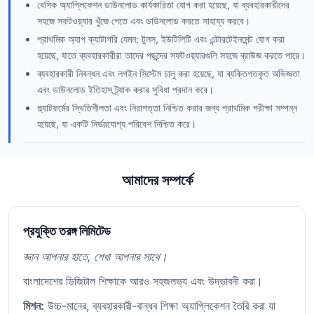
বেসিক অ্যাপ্লিকেশন ডাউনলোড কার্যকারিতা যোগ করা হয়েছে, যা ব্যবহারকারীদের
সহজে সফটওয়্যার খুঁজে পেতে এবং ডাউনলোড করতে সাহায্য করবে।
প্রাথমিক অ্যাপ ক্যাটাগরি যেমন: টুলস, ইউটিলিটি এবং এন্টারটেইনমেন্ট যোগ করা
হয়েছে, যাতে ব্যবহারকারীরা তাদের পছন্দের সফটওয়্যারগুলি সহজে ব্রাউজ করতে পারে।
ব্যবহারকারী নিবন্ধন এবং লগইন সিস্টেম চালু করা হয়েছে, যা ব্যক্তিগতকৃত অভিজ্ঞতা
এবং ডাউনলোড ইতিহাস ট্র্যাক করার সুবিধা প্রদান করে।
প্ল্যাটফর্মের স্থিতিশীলতা এবং নিরাপত্তা নিশ্চিত করার জন্য প্রাথমিক পরীক্ষা সম্পন্ন
হয়েছে, যা একটি নির্ভরযোগ্য পরিবেশ নিশ্চিত করে।
আমাদের সম্পর্কে
প্রযুক্তি তরঙ্গ লিমিটেড
জ্ঞান আপনার হাতে, শেখা আপনার সাথে।
বাংলাদেশের ডিজিটাল শিক্ষাকে আরও সহজলভ্য এবং উদ্ভাবনী করা।
মিশন:
উচ্চ-মানের, ব্যবহারকারী-বান্ধব শিক্ষা অ্যাপ্লিকেশন তৈরি করা যা