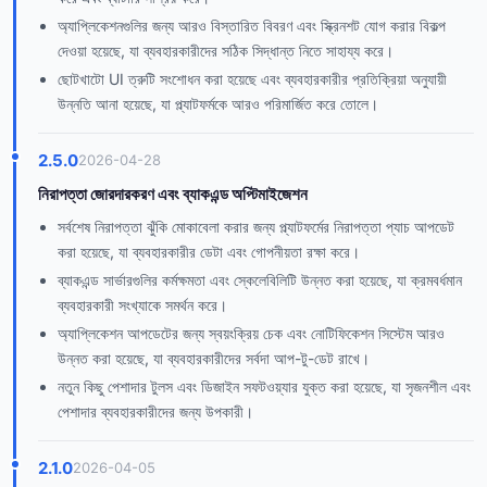
অ্যাপ্লিকেশনগুলির জন্য আরও বিস্তারিত বিবরণ এবং স্ক্রিনশট যোগ করার বিকল্প
দেওয়া হয়েছে, যা ব্যবহারকারীদের সঠিক সিদ্ধান্ত নিতে সাহায্য করে।
ছোটখাটো UI ত্রুটি সংশোধন করা হয়েছে এবং ব্যবহারকারীর প্রতিক্রিয়া অনুযায়ী
উন্নতি আনা হয়েছে, যা প্ল্যাটফর্মকে আরও পরিমার্জিত করে তোলে।
2.5.0
2026-04-28
নিরাপত্তা জোরদারকরণ এবং ব্যাকএন্ড অপ্টিমাইজেশন
সর্বশেষ নিরাপত্তা ঝুঁকি মোকাবেলা করার জন্য প্ল্যাটফর্মের নিরাপত্তা প্যাচ আপডেট
করা হয়েছে, যা ব্যবহারকারীর ডেটা এবং গোপনীয়তা রক্ষা করে।
ব্যাকএন্ড সার্ভারগুলির কর্মক্ষমতা এবং স্কেলেবিলিটি উন্নত করা হয়েছে, যা ক্রমবর্ধমান
ব্যবহারকারী সংখ্যাকে সমর্থন করে।
অ্যাপ্লিকেশন আপডেটের জন্য স্বয়ংক্রিয় চেক এবং নোটিফিকেশন সিস্টেম আরও
উন্নত করা হয়েছে, যা ব্যবহারকারীদের সর্বদা আপ-টু-ডেট রাখে।
নতুন কিছু পেশাদার টুলস এবং ডিজাইন সফটওয়্যার যুক্ত করা হয়েছে, যা সৃজনশীল এবং
পেশাদার ব্যবহারকারীদের জন্য উপকারী।
2.1.0
2026-04-05