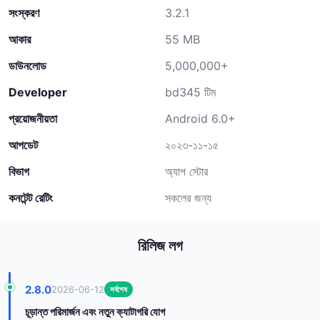
সংস্করণ
3.2.1
আকার
55 MB
ডাউনলোড
5,000,000+
Developer
bd345 টিম
প্রয়োজনীয়তা
Android 6.0+
আপডেট
২০২৩-১১-১৫
বিভাগ
অ্যাপ স্টোর
কনটেন্ট রেটিং
সকলের জন্য
রিলিজ লগ
2.8.0
2026-06-12
সর্বশেষ
চূড়ান্ত পরিমার্জন এবং নতুন ক্যাটাগরি যোগ