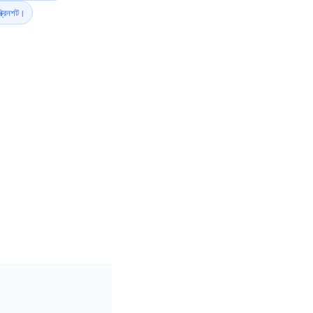
্ক্রিনশট।