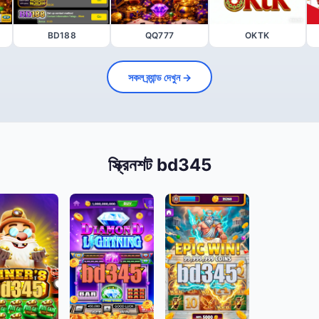
BD188
QQ777
OKTK
সকল ব্র্যান্ড দেখুন →
স্ক্রিনশট bd345