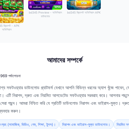
bd345 Preview - অফিসিয়াল
bd345 স্ক্রিনশট অফিসিয়াল APK
ডাউনলোড
 স্ক্রিনশট - APK
অফিসিয়াল
আমাদের সম্পর্কে
969 পর্যালোচনা
গ্য সফটওয়্যার ডাউনলোড প্ল্যাটফর্ম যেখানে আপনি বিভিন্ন ধরনের অ্যাপ খুঁজে পাবেন,
্ষা। এটি নিরাপদ, দ্রুত এবং নিয়মিত আপডেটেড সফটওয়্যার সরবরাহ করে। আপনার পছন্দ
রা পছন্দ। আমরা নিশ্চিত করি যে প্রতিটি ডাউনলোড নিরাপদ এবং ভাইরাস-মুক্ত। দ্রু
্যবহার করুন।
সংগ্রহ (সামাজিক, ভিডিও, গেম, শিক্ষা, টুলস)।
নিরাপদ এবং ভাইরাস-মুক্ত ডাউনলোড।
নিয়মিত 