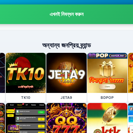
এখনই নিবন্ধন করুন
অন্যান্য জনপ্রিয় ব্র্যান্ড
TK10
JETA9
BDPOP