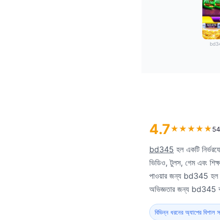
bd345
4.7
★
★
★
★
★
54
bd345
হল একটি নির্ভরযো
ভিডিও, টুলস, গেম এবং শিক
পাওয়ার জন্য bd345 হল সে
অভিজ্ঞতার জন্য bd345 ব
বিভিন্ন ধরনের অ্যাপের বিশাল 