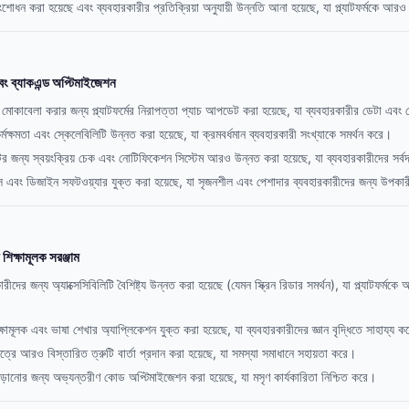
োধন করা হয়েছে এবং ব্যবহারকারীর প্রতিক্রিয়া অনুযায়ী উন্নতি আনা হয়েছে, যা প্ল্যাটফর্মকে আর
ং ব্যাকএন্ড অপ্টিমাইজেশন
কি মোকাবেলা করার জন্য প্ল্যাটফর্মের নিরাপত্তা প্যাচ আপডেট করা হয়েছে, যা ব্যবহারকারীর ডেটা এবং
 কর্মক্ষমতা এবং স্কেলেবিলিটি উন্নত করা হয়েছে, যা ক্রমবর্ধমান ব্যবহারকারী সংখ্যাকে সমর্থন করে।
 জন্য স্বয়ংক্রিয় চেক এবং নোটিফিকেশন সিস্টেম আরও উন্নত করা হয়েছে, যা ব্যবহারকারীদের সর্
লস এবং ডিজাইন সফটওয়্যার যুক্ত করা হয়েছে, যা সৃজনশীল এবং পেশাদার ব্যবহারকারীদের জন্য উপকা
 শিক্ষামূলক সরঞ্জাম
রকারীদের জন্য অ্যাক্সেসিবিলিটি বৈশিষ্ট্য উন্নত করা হয়েছে (যেমন স্ক্রিন রিডার সমর্থন), যা প্ল্যাটফর্ম
্ষামূলক এবং ভাষা শেখার অ্যাপ্লিকেশন যুক্ত করা হয়েছে, যা ব্যবহারকারীদের জ্ঞান বৃদ্ধিতে সাহায্য 
েত্রে আরও বিস্তারিত ত্রুটি বার্তা প্রদান করা হয়েছে, যা সমস্যা সমাধানে সহায়তা করে।
্ব বাড়ানোর জন্য অভ্যন্তরীণ কোড অপ্টিমাইজেশন করা হয়েছে, যা মসৃণ কার্যকারিতা নিশ্চিত করে।