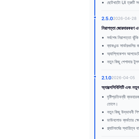
ছোটখাটো UI ত্রুটি সংশ
2.5.0
2026-04-28
নিরাপত্তা জোরদারকরণ এব
সর্বশেষ নিরাপত্তা ঝুঁ
ব্যাকএন্ড সার্ভারগুলির
অ্যাপ্লিকেশন আপডেটের
নতুন কিছু পেশাদার টু
2.1.0
2026-04-05
অ্যাক্সেসিবিলিটি এবং নতুন
দৃষ্টিপ্রতিবন্ধী ব্যবহা
তোলে।
নতুন কিছু উদ্ভাবনী শিক
ডাউনলোড ব্যর্থতার ক্ষ
প্ল্যাটফর্মের স্থায়িত