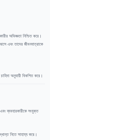
রকারীর অভিজ্ঞতা নিশ্চিত করে।
়ে আসে এবং তাদের জীবনযাত্রাকে
র চাহিদা অনুযায়ী বিকশিত করে।
 এবং ব্যবহারকারীকে সংযুক্ত
দ্ধান্ত নিতে সাহায্য করে।