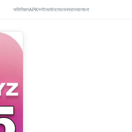
অফিসিয়াল
APK
লগইন
ডাউনলোড
অবস্থান
আলোচনা