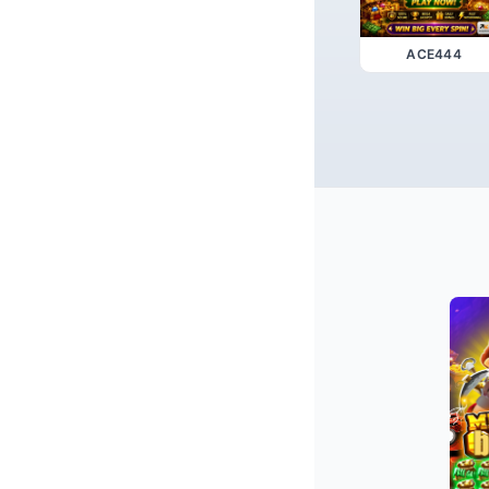
ACE444