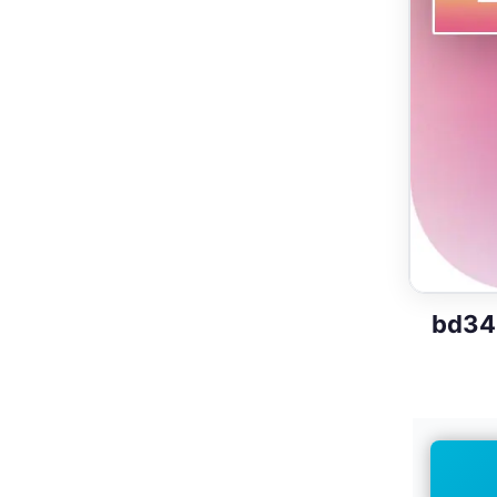
bd345 -