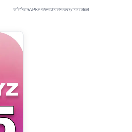
অফিসিয়াল
APK
লগইন
ডাউনলোড
অবস্থান
আলোচনা