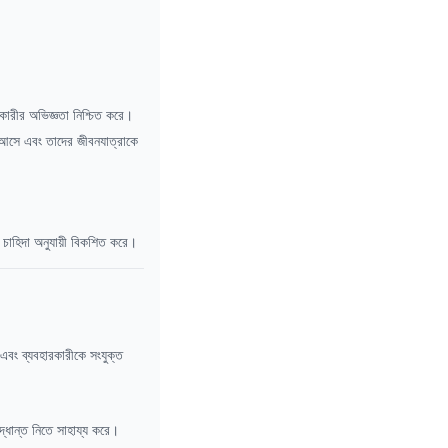
রকারীর অভিজ্ঞতা নিশ্চিত করে।
়ে আসে এবং তাদের জীবনযাত্রাকে
র চাহিদা অনুযায়ী বিকশিত করে।
 এবং ব্যবহারকারীকে সংযুক্ত
দ্ধান্ত নিতে সাহায্য করে।