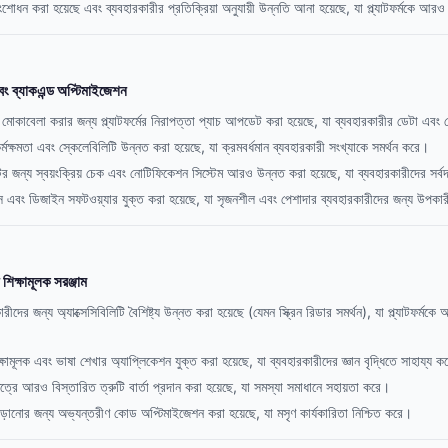
োধন করা হয়েছে এবং ব্যবহারকারীর প্রতিক্রিয়া অনুযায়ী উন্নতি আনা হয়েছে, যা প্ল্যাটফর্মকে আর
ং ব্যাকএন্ড অপ্টিমাইজেশন
কি মোকাবেলা করার জন্য প্ল্যাটফর্মের নিরাপত্তা প্যাচ আপডেট করা হয়েছে, যা ব্যবহারকারীর ডেটা এবং
 কর্মক্ষমতা এবং স্কেলেবিলিটি উন্নত করা হয়েছে, যা ক্রমবর্ধমান ব্যবহারকারী সংখ্যাকে সমর্থন করে।
 জন্য স্বয়ংক্রিয় চেক এবং নোটিফিকেশন সিস্টেম আরও উন্নত করা হয়েছে, যা ব্যবহারকারীদের সর্
লস এবং ডিজাইন সফটওয়্যার যুক্ত করা হয়েছে, যা সৃজনশীল এবং পেশাদার ব্যবহারকারীদের জন্য উপকা
 শিক্ষামূলক সরঞ্জাম
রকারীদের জন্য অ্যাক্সেসিবিলিটি বৈশিষ্ট্য উন্নত করা হয়েছে (যেমন স্ক্রিন রিডার সমর্থন), যা প্ল্যাটফর্ম
্ষামূলক এবং ভাষা শেখার অ্যাপ্লিকেশন যুক্ত করা হয়েছে, যা ব্যবহারকারীদের জ্ঞান বৃদ্ধিতে সাহায্য 
েত্রে আরও বিস্তারিত ত্রুটি বার্তা প্রদান করা হয়েছে, যা সমস্যা সমাধানে সহায়তা করে।
্ব বাড়ানোর জন্য অভ্যন্তরীণ কোড অপ্টিমাইজেশন করা হয়েছে, যা মসৃণ কার্যকারিতা নিশ্চিত করে।