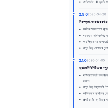
ছোটখাটো UI ত্রুটি সংশ
2.5.0
2026-04-28
নিরাপত্তা জোরদারকরণ এব
সর্বশেষ নিরাপত্তা ঝুঁ
ব্যাকএন্ড সার্ভারগুলির
অ্যাপ্লিকেশন আপডেটের
নতুন কিছু পেশাদার টু
2.1.0
2026-04-05
অ্যাক্সেসিবিলিটি এবং নতুন
দৃষ্টিপ্রতিবন্ধী ব্যবহা
তোলে।
নতুন কিছু উদ্ভাবনী শিক
ডাউনলোড ব্যর্থতার ক্ষ
প্ল্যাটফর্মের স্থায়িত