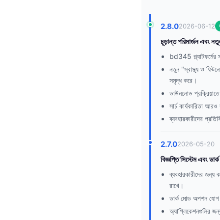
2.8.0
2026-06-12
চূড়ান্ত পরিমার্জন এবং নত
bd345 প্ল্যাটফর্মের স
নতুন "স্বাস্থ্য ও ফিট
সমৃদ্ধ করে।
ডাউনলোড প্রক্রিয়াতে
সার্চ কার্যকারিতা আরও
ব্যবহারকারীদের প্রতিক
2.7.0
2026-05-20
বিজ্ঞপ্তি সিস্টেম এবং ডার্
ব্যবহারকারীদের জন্য ক
রাখে।
ডার্ক মোড অপশন যোগ ক
অ্যাপ্লিকেশনগুলির জন্