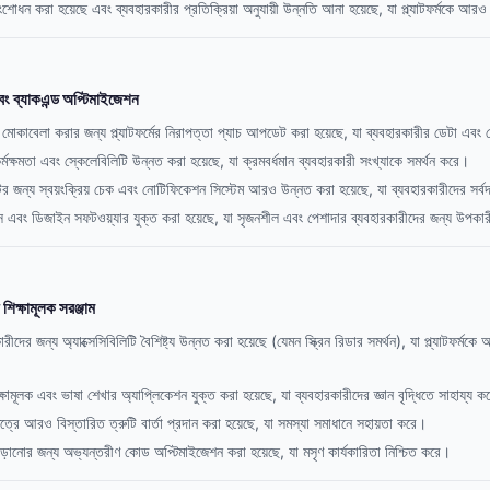
োধন করা হয়েছে এবং ব্যবহারকারীর প্রতিক্রিয়া অনুযায়ী উন্নতি আনা হয়েছে, যা প্ল্যাটফর্মকে আর
ং ব্যাকএন্ড অপ্টিমাইজেশন
কি মোকাবেলা করার জন্য প্ল্যাটফর্মের নিরাপত্তা প্যাচ আপডেট করা হয়েছে, যা ব্যবহারকারীর ডেটা এবং
 কর্মক্ষমতা এবং স্কেলেবিলিটি উন্নত করা হয়েছে, যা ক্রমবর্ধমান ব্যবহারকারী সংখ্যাকে সমর্থন করে।
 জন্য স্বয়ংক্রিয় চেক এবং নোটিফিকেশন সিস্টেম আরও উন্নত করা হয়েছে, যা ব্যবহারকারীদের সর্
লস এবং ডিজাইন সফটওয়্যার যুক্ত করা হয়েছে, যা সৃজনশীল এবং পেশাদার ব্যবহারকারীদের জন্য উপকা
 শিক্ষামূলক সরঞ্জাম
রকারীদের জন্য অ্যাক্সেসিবিলিটি বৈশিষ্ট্য উন্নত করা হয়েছে (যেমন স্ক্রিন রিডার সমর্থন), যা প্ল্যাটফর্ম
্ষামূলক এবং ভাষা শেখার অ্যাপ্লিকেশন যুক্ত করা হয়েছে, যা ব্যবহারকারীদের জ্ঞান বৃদ্ধিতে সাহায্য 
েত্রে আরও বিস্তারিত ত্রুটি বার্তা প্রদান করা হয়েছে, যা সমস্যা সমাধানে সহায়তা করে।
্ব বাড়ানোর জন্য অভ্যন্তরীণ কোড অপ্টিমাইজেশন করা হয়েছে, যা মসৃণ কার্যকারিতা নিশ্চিত করে।