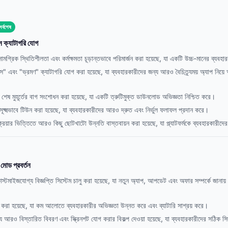
সর্বশেষ
ুন ক্যাটাগরি যোগ
ামগ্রিক স্থিতিশীলতা এবং কর্মক্ষমতা চূড়ান্তভাবে পরিমার্জন করা হয়েছে, যা একটি উচ্চ-মানের ব্যবহা
নেস" এবং "ভ্রমণ" ক্যাটাগরি যোগ করা হয়েছে, যা ব্যবহারকারীদের জন্য আরও বৈচিত্র্যময় অ্যাপ নিয
 শেষ মুহূর্তের বাগ সংশোধন করা হয়েছে, যা একটি ত্রুটিমুক্ত ডাউনলোড অভিজ্ঞতা নিশ্চিত করে।
 সূক্ষ্মভাবে টিউন করা হয়েছে, যা ব্যবহারকারীদের আরও দ্রুত এবং নির্ভুল ফলাফল প্রদান করে।
্রিয়ার ভিত্তিতে আরও কিছু ছোটখাটো উন্নতি বাস্তবায়ন করা হয়েছে, যা প্ল্যাটফর্মকে ব্যবহারকারীদে
ক মোড প্রবর্তন
াস্টমাইজযোগ্য বিজ্ঞপ্তি সিস্টেম চালু করা হয়েছে, যা নতুন অ্যাপ, আপডেট এবং অফার সম্পর্কে জানায়
রা হয়েছে, যা কম আলোতে ব্যবহারকারীর অভিজ্ঞতা উন্নত করে এবং ব্যাটারি সাশ্রয় করে।
য আরও বিস্তারিত বিবরণ এবং স্ক্রিনশট যোগ করার বিকল্প দেওয়া হয়েছে, যা ব্যবহারকারীদের সঠিক সি