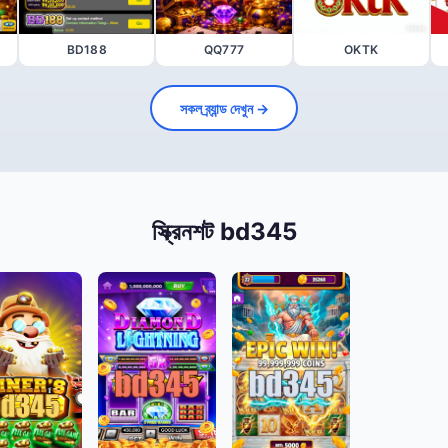
BD188
QQ777
OKTK
সকল ব্র্যান্ড দেখুন →
স্ক্রিনশট bd345