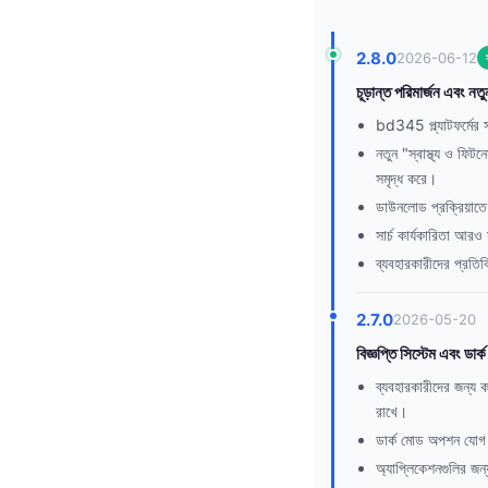
2.8.0
2026-06-12
চূড়ান্ত পরিমার্জন এবং নত
bd345 প্ল্যাটফর্মের স
নতুন "স্বাস্থ্য ও ফিট
সমৃদ্ধ করে।
ডাউনলোড প্রক্রিয়াতে
সার্চ কার্যকারিতা আরও
ব্যবহারকারীদের প্রতিক
2.7.0
2026-05-20
বিজ্ঞপ্তি সিস্টেম এবং ডার্
ব্যবহারকারীদের জন্য ক
রাখে।
ডার্ক মোড অপশন যোগ ক
অ্যাপ্লিকেশনগুলির জন্