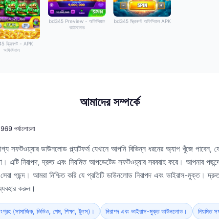
bd345 Preview - অফিসিয়াল
bd345 স্ক্রিনশট অফিসিয়াল APK
ডাউনলোড
 স্ক্রিনশট - APK
অফিসিয়াল
আমাদের সম্পর্কে
969 পর্যালোচনা
গ্য সফটওয়্যার ডাউনলোড প্ল্যাটফর্ম যেখানে আপনি বিভিন্ন ধরনের অ্যাপ খুঁজে পাবেন,
্ষা। এটি নিরাপদ, দ্রুত এবং নিয়মিত আপডেটেড সফটওয়্যার সরবরাহ করে। আপনার পছন্দ
রা পছন্দ। আমরা নিশ্চিত করি যে প্রতিটি ডাউনলোড নিরাপদ এবং ভাইরাস-মুক্ত। দ্রু
্যবহার করুন।
সংগ্রহ (সামাজিক, ভিডিও, গেম, শিক্ষা, টুলস)।
নিরাপদ এবং ভাইরাস-মুক্ত ডাউনলোড।
নিয়মিত 