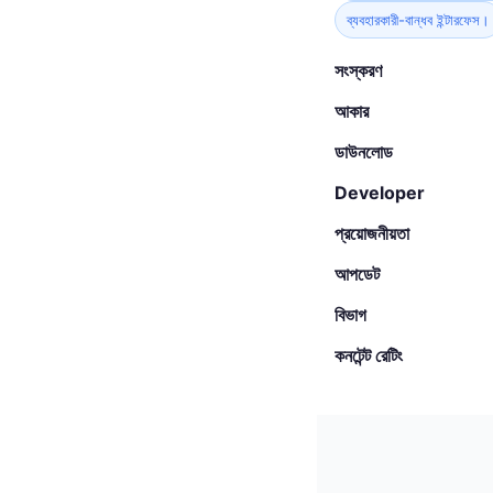
ব্যবহারকারী-বান্ধব ইন্টারফেস।
সংস্করণ
আকার
ডাউনলোড
Developer
প্রয়োজনীয়তা
আপডেট
বিভাগ
কনটেন্ট রেটিং