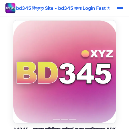
bd345 বিশ্বস্ত Site - bd345 বাংলা Login Fast ⭐