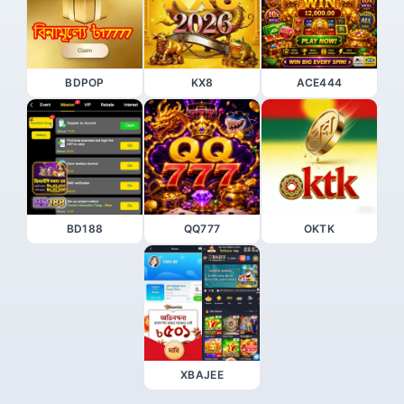
BDPOP
KX8
ACE444
BD188
QQ777
OKTK
XBAJEE