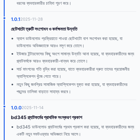
ধরনের ব্যবহারকারীর চাহিদা পূরণ করে।
1.0.1
2025-11-28
ছোটখাটো ত্রুটি সংশোধন ও কর্মক্ষমতা উন্নতি
অ্যাপ ডাউনলোড প্রক্রিয়াতে পাওয়া ছোটখাটো বাগ সংশোধন করা হয়েছে, যা
ডাউনলোড অভিজ্ঞতাকে আরও মসৃণ করে তোলে।
ইউজার ইন্টারফেসের কিছু অংশে সামান্য উন্নতি আনা হয়েছে, যা ব্যবহারকারীদের জন্য
প্ল্যাটফর্মকে আরও ব্যবহারকারী-বান্ধব করে তোলে।
সার্চ ফাংশনের গতি বৃদ্ধি করা হয়েছে, যাতে ব্যবহারকারীরা দ্রুত তাদের প্রয়োজনীয়
অ্যাপ্লিকেশন খুঁজে পেতে পারে।
নতুন কিছু জনপ্রিয় সামাজিক অ্যাপ্লিকেশন যুক্ত করা হয়েছে, যা ব্যবহারকারীদের
পছন্দের তালিকা বাড়াতে সাহায্য করবে।
1.0.0
2025-11-14
bd345 প্ল্যাটফর্মের প্রাথমিক সংস্করণ প্রকাশ
bd345 ডাউনলোড প্ল্যাটফর্মের প্রথম প্রকাশ করা হয়েছে, যা ব্যবহারকারীদের জন্য
একটি নতুন সফটওয়্যার অভিজ্ঞতা নিয়ে আসে।