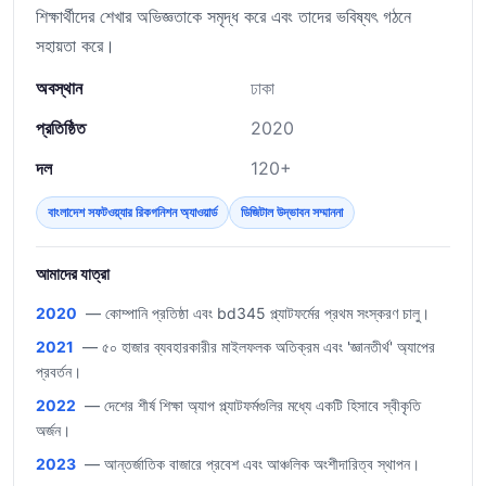
শিক্ষার্থীদের শেখার অভিজ্ঞতাকে সমৃদ্ধ করে এবং তাদের ভবিষ্যৎ গঠনে
সহায়তা করে।
অবস্থান
ঢাকা
প্রতিষ্ঠিত
2020
দল
120+
বাংলাদেশ সফটওয়্যার রিকগনিশন অ্যাওয়ার্ড
ডিজিটাল উদ্ভাবন সম্মাননা
আমাদের যাত্রা
2020
— কোম্পানি প্রতিষ্ঠা এবং bd345 প্ল্যাটফর্মের প্রথম সংস্করণ চালু।
2021
— ৫০ হাজার ব্যবহারকারীর মাইলফলক অতিক্রম এবং 'জ্ঞানতীর্থ' অ্যাপের
প্রবর্তন।
2022
— দেশের শীর্ষ শিক্ষা অ্যাপ প্ল্যাটফর্মগুলির মধ্যে একটি হিসাবে স্বীকৃতি
অর্জন।
2023
— আন্তর্জাতিক বাজারে প্রবেশ এবং আঞ্চলিক অংশীদারিত্ব স্থাপন।