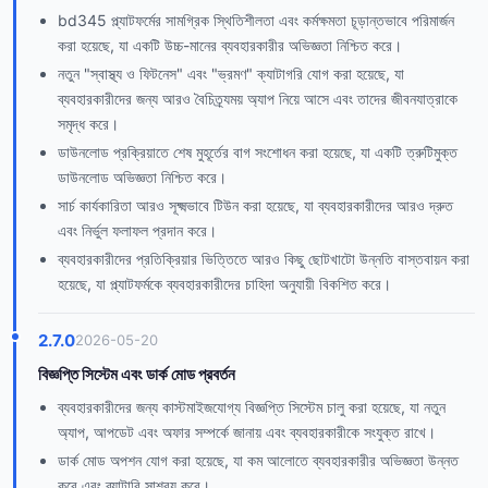
bd345 প্ল্যাটফর্মের সামগ্রিক স্থিতিশীলতা এবং কর্মক্ষমতা চূড়ান্তভাবে পরিমার্জন
করা হয়েছে, যা একটি উচ্চ-মানের ব্যবহারকারীর অভিজ্ঞতা নিশ্চিত করে।
নতুন "স্বাস্থ্য ও ফিটনেস" এবং "ভ্রমণ" ক্যাটাগরি যোগ করা হয়েছে, যা
ব্যবহারকারীদের জন্য আরও বৈচিত্র্যময় অ্যাপ নিয়ে আসে এবং তাদের জীবনযাত্রাকে
সমৃদ্ধ করে।
ডাউনলোড প্রক্রিয়াতে শেষ মুহূর্তের বাগ সংশোধন করা হয়েছে, যা একটি ত্রুটিমুক্ত
ডাউনলোড অভিজ্ঞতা নিশ্চিত করে।
সার্চ কার্যকারিতা আরও সূক্ষ্মভাবে টিউন করা হয়েছে, যা ব্যবহারকারীদের আরও দ্রুত
এবং নির্ভুল ফলাফল প্রদান করে।
ব্যবহারকারীদের প্রতিক্রিয়ার ভিত্তিতে আরও কিছু ছোটখাটো উন্নতি বাস্তবায়ন করা
হয়েছে, যা প্ল্যাটফর্মকে ব্যবহারকারীদের চাহিদা অনুযায়ী বিকশিত করে।
2.7.0
2026-05-20
বিজ্ঞপ্তি সিস্টেম এবং ডার্ক মোড প্রবর্তন
ব্যবহারকারীদের জন্য কাস্টমাইজযোগ্য বিজ্ঞপ্তি সিস্টেম চালু করা হয়েছে, যা নতুন
অ্যাপ, আপডেট এবং অফার সম্পর্কে জানায় এবং ব্যবহারকারীকে সংযুক্ত রাখে।
ডার্ক মোড অপশন যোগ করা হয়েছে, যা কম আলোতে ব্যবহারকারীর অভিজ্ঞতা উন্নত
করে এবং ব্যাটারি সাশ্রয় করে।