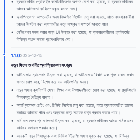
ব্যবহারকারীর প্রোফাইল কাস্টমাইজেশন অপশন যোগ করা হয়েছে, যা ব্যবহারকারীদের
তাদের অভিজ্ঞতা ব্যক্তিগতকৃত করতে দেয়।
অ্যাপ্লিকেশন আপডেটের জন্য বিজ্ঞপ্তি সিস্টেম চালু করা হয়েছে, যাতে ব্যবহারকারীরা
তাদের ইনস্টল করা অ্যাপগুলির নতুন সংস্করণ সম্পর্কে জানতে পারে।
নেভিগেশন সহজ করার জন্য UI উন্নত করা হয়েছে, যা ব্যবহারকারীদের প্ল্যাটফর্মের
বিভিন্ন অংশে সহজে প্রবেশাধিকার দেয়।
1.1.0
2025-12-15
নতুন ফিচার ও বর্ধিত অ্যাপ্লিকেশন সংগ্রহ
ডাউনলোড ম্যানেজার উন্নত করা হয়েছে, যা ডাউনলোড বিরতি এবং পুনরায় শুরু করার
ক্ষমতা যোগ করে, বিশেষ করে বড় ফাইলগুলির জন্য।
নতুন অ্যাপ ক্যাটাগরি যেমন: শিক্ষা এবং উৎপাদনশীলতা যোগ করা হয়েছে, যা প্ল্যাটফর্মের
বিষয়বস্তু বৈচিত্র্য বাড়ায়।
অ্যাপ্লিকেশন রেটিং এবং রিভিউ সিস্টেম চালু করা হয়েছে, যাতে ব্যবহারকারীরা তাদের
মতামত জানাতে পারে এবং অন্যদের জন্য সহায়ক তথ্য প্রদান করতে পারে।
সার্চ ফলাফলের প্রাসঙ্গিকতা উন্নত করা হয়েছে, যা ব্যবহারকারীদের আরও সঠিক এবং
কার্যকর ফলাফল প্রদান করে।
কয়েকটি নতুন শিক্ষামূলক এবং ভিডিও স্ট্রিমিং অ্যাপ যুক্ত করা হয়েছে, যা বিভিন্ন