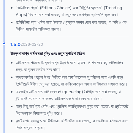
"এডিটরের পছন্দ" (Editor's Choice) এবং "ট্রেন্ডিং অ্যাপস" (Trending
Apps) বিভাগ যোগ করা হয়েছে, যা নতুন এবং জনপ্রিয় অ্যাপগুলি তুলে ধরে।
মাল্টিমিডিয়া অ্যাপগুলির জন্য উন্নত প্লেব্যাক সমর্থন যোগ করা হয়েছে, যা অডিও এবং
ভিডিও সামগ্রীর অভিজ্ঞতা বাড়ায়।
1.5.0
2026-02-20
উল্লেখযোগ্য কর্মক্ষমতা বৃদ্ধি এবং নতুন সুপারিশ ইঞ্জিন
ডাউনলোড গতিতে উল্লেখযোগ্য উন্নতি আনা হয়েছে, বিশেষ করে বড় ফাইলগুলির
জন্য, যা ব্যবহারকারীর সময় বাঁচায়।
ব্যবহারকারীর পছন্দের উপর ভিত্তি করে অ্যাপ্লিকেশন সুপারিশের জন্য একটি নতুন
ইন্টেলিজেন্ট ইঞ্জিন চালু করা হয়েছে, যা ব্যক্তিগতকৃত অ্যাপ আবিষ্কারে সহায়তা করে।
অফলাইন ডাউনলোড সারিবদ্ধকরণ (queueing) বৈশিষ্ট্য যোগ করা হয়েছে, যা
ইন্টারনেট সংযোগ না থাকলেও ডাউনলোডগুলি সারিবদ্ধ করে রাখে।
নতুন কিছু জনপ্রিয় গেমিং এবং গ্রাফিক্স অ্যাপ্লিকেশন যুক্ত করা হয়েছে, যা প্ল্যাটফর্মের
বিনোদনমূলক বিষয়বস্তু বৃদ্ধি করে।
প্ল্যাটফর্মের ব্যাকএন্ড আর্কিটেকচার অপ্টিমাইজ করা হয়েছে, যা সামগ্রিক কর্মক্ষমতা এবং
নির্ভরযোগ্যতা বাড়ায়।