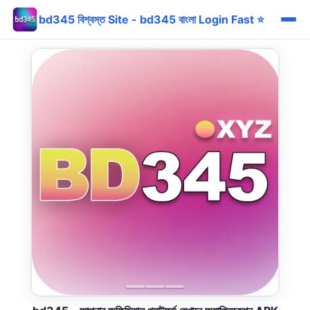
bd345 বিশ্বস্ত Site - bd345 বাংলা Login Fast ⭐