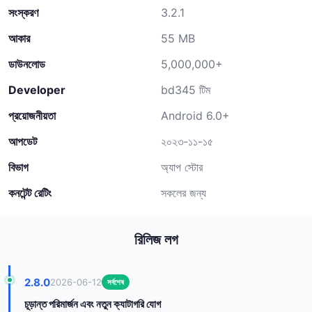
সংস্করণ
3.2.1
আকার
55 MB
ডাউনলোড
5,000,000+
Developer
bd345 টিম
প্রয়োজনীয়তা
Android 6.0+
আপডেট
২০২৩-১১-১৫
বিভাগ
অ্যাপ স্টোর
কনটেন্ট রেটিং
সকলের জন্য
রিলিজ লগ
2.8.0
2026-06-12
সর্বশেষ
চূড়ান্ত পরিমার্জন এবং নতুন ক্যাটাগরি যোগ