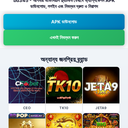
bd345 - আপনার অফিসিয়াল প্ল্যাটফর্ম যেখানে অ্যাপ্লিকেশন APK
ডাউনলোড, লগইন এবং নিবন্ধন দ্রুত ও নিরাপদ
APK ডাউনলোড
এখনই নিবন্ধন করুন
অন্যান্য জনপ্রিয় ব্র্যান্ড
CEO
TK10
JETA9