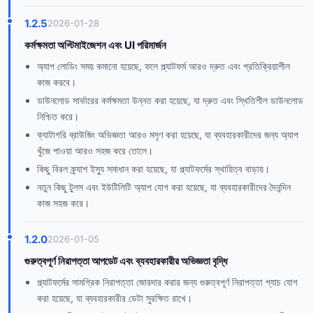
1.2.5
2026-01-28
কর্মক্ষমতা অপ্টিমাইজেশন এবং UI পরিমার্জন
অ্যাপ লোডিং সময় কমানো হয়েছে, ফলে প্ল্যাটফর্ম আরও দ্রুত এবং প্রতিক্রিয়াশীল
কাজ করবে।
ডাউনলোড সার্ভারের কর্মক্ষমতা উন্নত করা হয়েছে, যা দ্রুত এবং স্থিতিশীল ডাউনলোড
নিশ্চিত করে।
ক্যাটাগরি ব্রাউজিং অভিজ্ঞতা আরও মসৃণ করা হয়েছে, যা ব্যবহারকারীদের জন্য অ্যাপ
খুঁজে পাওয়া আরও সহজ করে তোলে।
কিছু বিরল ক্র্যাশ ইস্যু সমাধান করা হয়েছে, যা প্ল্যাটফর্মের স্থায়িত্ব বাড়ায়।
নতুন কিছু টুলস এবং ইউটিলিটি অ্যাপ যোগ করা হয়েছে, যা ব্যবহারকারীদের দৈনন্দিন
কাজ সহজ করে।
1.2.0
2026-01-05
গুরুত্বপূর্ণ নিরাপত্তা আপডেট এবং ব্যবহারকারীর অভিজ্ঞতা বৃদ্ধি
প্ল্যাটফর্মের সামগ্রিক নিরাপত্তা জোরদার করার জন্য গুরুত্বপূর্ণ নিরাপত্তা প্যাচ যোগ
করা হয়েছে, যা ব্যবহারকারীর ডেটা সুরক্ষিত রাখে।