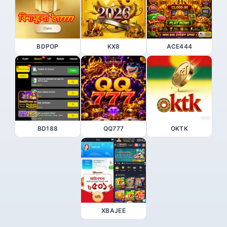
BDPOP
KX8
ACE444
BD188
QQ777
OKTK
XBAJEE