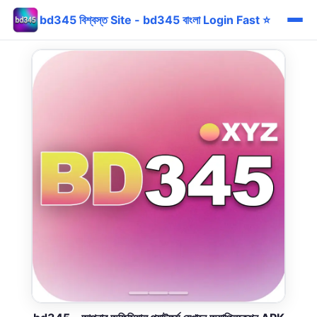
bd345 বিশ্বস্ত Site - bd345 বাংলা Login Fast ⭐