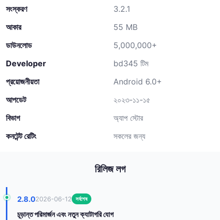
সংস্করণ
3.2.1
আকার
55 MB
ডাউনলোড
5,000,000+
Developer
bd345 টিম
প্রয়োজনীয়তা
Android 6.0+
আপডেট
২০২৩-১১-১৫
বিভাগ
অ্যাপ স্টোর
কনটেন্ট রেটিং
সকলের জন্য
রিলিজ লগ
2.8.0
2026-06-12
সর্বশেষ
চূড়ান্ত পরিমার্জন এবং নতুন ক্যাটাগরি যোগ