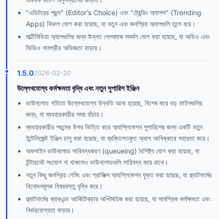
"এডিটরের পছন্দ" (Editor's Choice) এবং "ট্রেন্ডিং অ্যাপস" (Trending
Apps) বিভাগ যোগ করা হয়েছে, যা নতুন এবং জনপ্রিয় অ্যাপগুলি তুলে ধরে।
মাল্টিমিডিয়া অ্যাপগুলির জন্য উন্নত প্লেব্যাক সমর্থন যোগ করা হয়েছে, যা অডিও এবং
ভিডিও সামগ্রীর অভিজ্ঞতা বাড়ায়।
1.5.0
2026-02-20
উল্লেখযোগ্য কর্মক্ষমতা বৃদ্ধি এবং নতুন সুপারিশ ইঞ্জিন
ডাউনলোড গতিতে উল্লেখযোগ্য উন্নতি আনা হয়েছে, বিশেষ করে বড় ফাইলগুলির
জন্য, যা ব্যবহারকারীর সময় বাঁচায়।
ব্যবহারকারীর পছন্দের উপর ভিত্তি করে অ্যাপ্লিকেশন সুপারিশের জন্য একটি নতুন
ইন্টেলিজেন্ট ইঞ্জিন চালু করা হয়েছে, যা ব্যক্তিগতকৃত অ্যাপ আবিষ্কারে সহায়তা করে।
অফলাইন ডাউনলোড সারিবদ্ধকরণ (queueing) বৈশিষ্ট্য যোগ করা হয়েছে, যা
ইন্টারনেট সংযোগ না থাকলেও ডাউনলোডগুলি সারিবদ্ধ করে রাখে।
নতুন কিছু জনপ্রিয় গেমিং এবং গ্রাফিক্স অ্যাপ্লিকেশন যুক্ত করা হয়েছে, যা প্ল্যাটফর্মের
বিনোদনমূলক বিষয়বস্তু বৃদ্ধি করে।
প্ল্যাটফর্মের ব্যাকএন্ড আর্কিটেকচার অপ্টিমাইজ করা হয়েছে, যা সামগ্রিক কর্মক্ষমতা এবং
নির্ভরযোগ্যতা বাড়ায়।