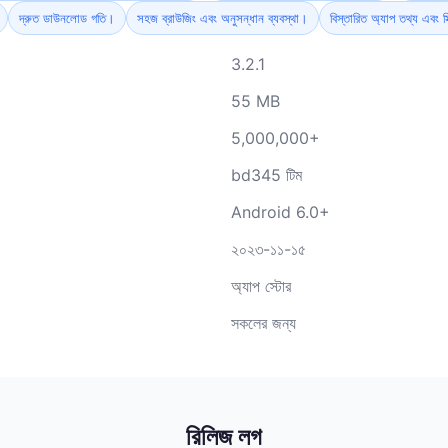
দ্রুত ডাউনলোড গতি।
সহজ ব্রাউজিং এবং অনুসন্ধান ব্যবস্থা।
বিস্তারিত অ্যাপ তথ্য এবং স
3.2.1
55 MB
5,000,000+
bd345 টিম
Android 6.0+
২০২৩-১১-১৫
অ্যাপ স্টোর
সকলের জন্য
রিলিজ লগ