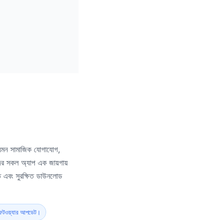
 যেমন সামাজিক যোগাযোগ,
ের সকল অ্যাপ এক জায়গায়
ত এবং সুরক্ষিত ডাউনলোড
সফটওয়্যার আপডেট।