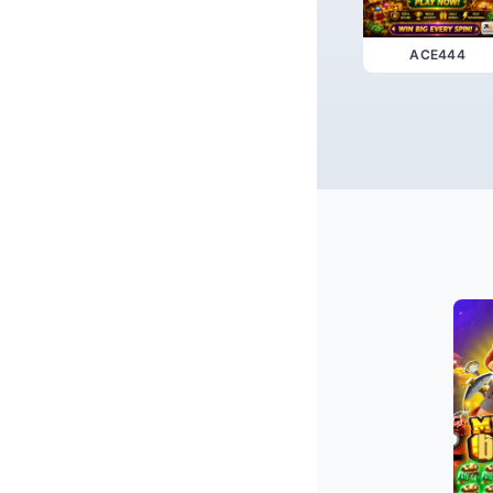
ACE444