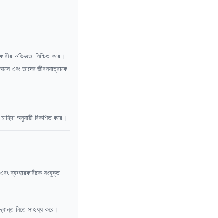
রকারীর অভিজ্ঞতা নিশ্চিত করে।
়ে আসে এবং তাদের জীবনযাত্রাকে
র চাহিদা অনুযায়ী বিকশিত করে।
 এবং ব্যবহারকারীকে সংযুক্ত
দ্ধান্ত নিতে সাহায্য করে।