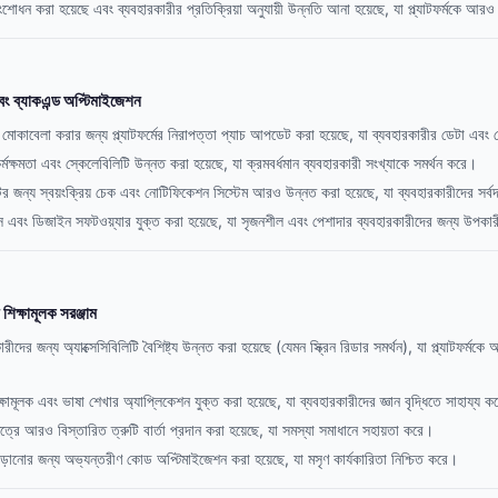
োধন করা হয়েছে এবং ব্যবহারকারীর প্রতিক্রিয়া অনুযায়ী উন্নতি আনা হয়েছে, যা প্ল্যাটফর্মকে আর
ং ব্যাকএন্ড অপ্টিমাইজেশন
কি মোকাবেলা করার জন্য প্ল্যাটফর্মের নিরাপত্তা প্যাচ আপডেট করা হয়েছে, যা ব্যবহারকারীর ডেটা এবং
 কর্মক্ষমতা এবং স্কেলেবিলিটি উন্নত করা হয়েছে, যা ক্রমবর্ধমান ব্যবহারকারী সংখ্যাকে সমর্থন করে।
 জন্য স্বয়ংক্রিয় চেক এবং নোটিফিকেশন সিস্টেম আরও উন্নত করা হয়েছে, যা ব্যবহারকারীদের সর্
লস এবং ডিজাইন সফটওয়্যার যুক্ত করা হয়েছে, যা সৃজনশীল এবং পেশাদার ব্যবহারকারীদের জন্য উপকা
 শিক্ষামূলক সরঞ্জাম
রকারীদের জন্য অ্যাক্সেসিবিলিটি বৈশিষ্ট্য উন্নত করা হয়েছে (যেমন স্ক্রিন রিডার সমর্থন), যা প্ল্যাটফর্ম
্ষামূলক এবং ভাষা শেখার অ্যাপ্লিকেশন যুক্ত করা হয়েছে, যা ব্যবহারকারীদের জ্ঞান বৃদ্ধিতে সাহায্য 
েত্রে আরও বিস্তারিত ত্রুটি বার্তা প্রদান করা হয়েছে, যা সমস্যা সমাধানে সহায়তা করে।
্ব বাড়ানোর জন্য অভ্যন্তরীণ কোড অপ্টিমাইজেশন করা হয়েছে, যা মসৃণ কার্যকারিতা নিশ্চিত করে।