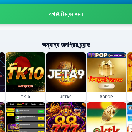
এখনই নিবন্ধন করুন
অন্যান্য জনপ্রিয় ব্র্যান্ড
TK10
JETA9
BDPOP