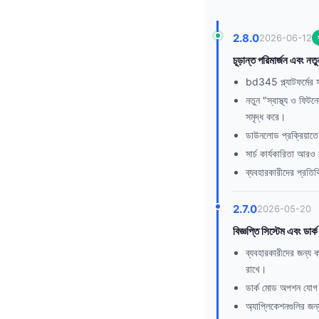
2.8.0
2026-06-12
চূড়ান্ত পরিমার্জন এবং নত
bd345 প্ল্যাটফর্মের স
নতুন "স্বাস্থ্য ও ফিট
সমৃদ্ধ করে।
ডাউনলোড প্রক্রিয়াতে
সার্চ কার্যকারিতা আরও
ব্যবহারকারীদের প্রতিক
2.7.0
2026-05-20
বিজ্ঞপ্তি সিস্টেম এবং ডার্
ব্যবহারকারীদের জন্য ক
রাখে।
ডার্ক মোড অপশন যোগ ক
অ্যাপ্লিকেশনগুলির জন্