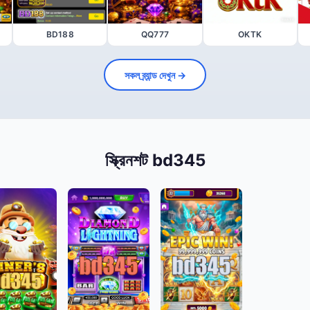
BD188
QQ777
OKTK
সকল ব্র্যান্ড দেখুন →
স্ক্রিনশট bd345