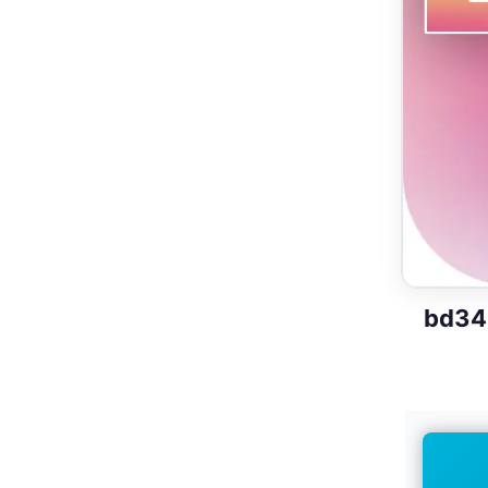
bd345 -