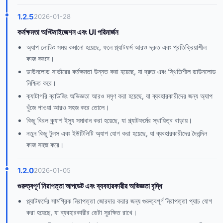
1.2.5
2026-01-28
কর্মক্ষমতা অপ্টিমাইজেশন এবং UI পরিমার্জন
অ্যাপ লোডিং সময় কমানো হয়েছে, ফলে প্ল্যাটফর্ম আরও দ্রুত এবং প্রতিক্রিয়াশীল
কাজ করবে।
ডাউনলোড সার্ভারের কর্মক্ষমতা উন্নত করা হয়েছে, যা দ্রুত এবং স্থিতিশীল ডাউনলোড
নিশ্চিত করে।
ক্যাটাগরি ব্রাউজিং অভিজ্ঞতা আরও মসৃণ করা হয়েছে, যা ব্যবহারকারীদের জন্য অ্যাপ
খুঁজে পাওয়া আরও সহজ করে তোলে।
কিছু বিরল ক্র্যাশ ইস্যু সমাধান করা হয়েছে, যা প্ল্যাটফর্মের স্থায়িত্ব বাড়ায়।
নতুন কিছু টুলস এবং ইউটিলিটি অ্যাপ যোগ করা হয়েছে, যা ব্যবহারকারীদের দৈনন্দিন
কাজ সহজ করে।
1.2.0
2026-01-05
গুরুত্বপূর্ণ নিরাপত্তা আপডেট এবং ব্যবহারকারীর অভিজ্ঞতা বৃদ্ধি
প্ল্যাটফর্মের সামগ্রিক নিরাপত্তা জোরদার করার জন্য গুরুত্বপূর্ণ নিরাপত্তা প্যাচ যোগ
করা হয়েছে, যা ব্যবহারকারীর ডেটা সুরক্ষিত রাখে।