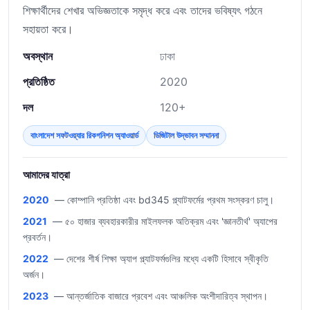
শিক্ষার্থীদের শেখার অভিজ্ঞতাকে সমৃদ্ধ করে এবং তাদের ভবিষ্যৎ গঠনে
সহায়তা করে।
অবস্থান
ঢাকা
প্রতিষ্ঠিত
2020
দল
120+
বাংলাদেশ সফটওয়্যার রিকগনিশন অ্যাওয়ার্ড
ডিজিটাল উদ্ভাবন সম্মাননা
আমাদের যাত্রা
2020
— কোম্পানি প্রতিষ্ঠা এবং bd345 প্ল্যাটফর্মের প্রথম সংস্করণ চালু।
2021
— ৫০ হাজার ব্যবহারকারীর মাইলফলক অতিক্রম এবং 'জ্ঞানতীর্থ' অ্যাপের
প্রবর্তন।
2022
— দেশের শীর্ষ শিক্ষা অ্যাপ প্ল্যাটফর্মগুলির মধ্যে একটি হিসাবে স্বীকৃতি
অর্জন।
2023
— আন্তর্জাতিক বাজারে প্রবেশ এবং আঞ্চলিক অংশীদারিত্ব স্থাপন।