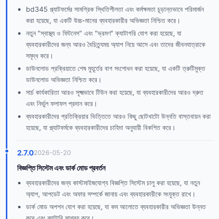
bd345 প্ল্যাটফর্মের সামগ্রিক স্থিতিশীলতা এবং কর্মক্ষমতা চূড়ান্তভাবে পরিমার্জন
করা হয়েছে, যা একটি উচ্চ-মানের ব্যবহারকারীর অভিজ্ঞতা নিশ্চিত করে।
নতুন "স্বাস্থ্য ও ফিটনেস" এবং "ভ্রমণ" ক্যাটাগরি যোগ করা হয়েছে, যা
ব্যবহারকারীদের জন্য আরও বৈচিত্র্যময় অ্যাপ নিয়ে আসে এবং তাদের জীবনযাত্রাকে
সমৃদ্ধ করে।
ডাউনলোড প্রক্রিয়াতে শেষ মুহূর্তের বাগ সংশোধন করা হয়েছে, যা একটি ত্রুটিমুক্ত
ডাউনলোড অভিজ্ঞতা নিশ্চিত করে।
সার্চ কার্যকারিতা আরও সূক্ষ্মভাবে টিউন করা হয়েছে, যা ব্যবহারকারীদের আরও দ্রুত
এবং নির্ভুল ফলাফল প্রদান করে।
ব্যবহারকারীদের প্রতিক্রিয়ার ভিত্তিতে আরও কিছু ছোটখাটো উন্নতি বাস্তবায়ন করা
হয়েছে, যা প্ল্যাটফর্মকে ব্যবহারকারীদের চাহিদা অনুযায়ী বিকশিত করে।
2.7.0
2026-05-20
বিজ্ঞপ্তি সিস্টেম এবং ডার্ক মোড প্রবর্তন
ব্যবহারকারীদের জন্য কাস্টমাইজযোগ্য বিজ্ঞপ্তি সিস্টেম চালু করা হয়েছে, যা নতুন
অ্যাপ, আপডেট এবং অফার সম্পর্কে জানায় এবং ব্যবহারকারীকে সংযুক্ত রাখে।
ডার্ক মোড অপশন যোগ করা হয়েছে, যা কম আলোতে ব্যবহারকারীর অভিজ্ঞতা উন্নত
করে এবং ব্যাটারি সাশ্রয় করে।