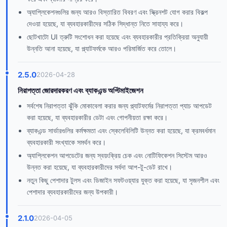
অ্যাপ্লিকেশনগুলির জন্য আরও বিস্তারিত বিবরণ এবং স্ক্রিনশট যোগ করার বিকল্প
দেওয়া হয়েছে, যা ব্যবহারকারীদের সঠিক সিদ্ধান্ত নিতে সাহায্য করে।
ছোটখাটো UI ত্রুটি সংশোধন করা হয়েছে এবং ব্যবহারকারীর প্রতিক্রিয়া অনুযায়ী
উন্নতি আনা হয়েছে, যা প্ল্যাটফর্মকে আরও পরিমার্জিত করে তোলে।
2.5.0
2026-04-28
নিরাপত্তা জোরদারকরণ এবং ব্যাকএন্ড অপ্টিমাইজেশন
সর্বশেষ নিরাপত্তা ঝুঁকি মোকাবেলা করার জন্য প্ল্যাটফর্মের নিরাপত্তা প্যাচ আপডেট
করা হয়েছে, যা ব্যবহারকারীর ডেটা এবং গোপনীয়তা রক্ষা করে।
ব্যাকএন্ড সার্ভারগুলির কর্মক্ষমতা এবং স্কেলেবিলিটি উন্নত করা হয়েছে, যা ক্রমবর্ধমান
ব্যবহারকারী সংখ্যাকে সমর্থন করে।
অ্যাপ্লিকেশন আপডেটের জন্য স্বয়ংক্রিয় চেক এবং নোটিফিকেশন সিস্টেম আরও
উন্নত করা হয়েছে, যা ব্যবহারকারীদের সর্বদা আপ-টু-ডেট রাখে।
নতুন কিছু পেশাদার টুলস এবং ডিজাইন সফটওয়্যার যুক্ত করা হয়েছে, যা সৃজনশীল এবং
পেশাদার ব্যবহারকারীদের জন্য উপকারী।
2.1.0
2026-04-05