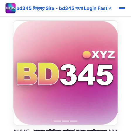
bd345 বিশ্বস্ত Site - bd345 বাংলা Login Fast ⭐