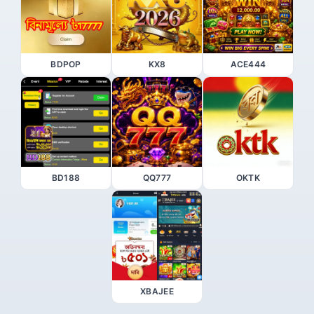
BDPOP
KX8
ACE444
BD188
QQ777
OKTK
XBAJEE