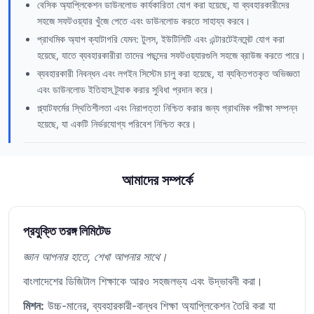
বেসিক অ্যাপ্লিকেশন ডাউনলোড কার্যকারিতা যোগ করা হয়েছে, যা ব্যবহারকারীদের
সহজে সফটওয়্যার খুঁজে পেতে এবং ডাউনলোড করতে সাহায্য করবে।
প্রাথমিক অ্যাপ ক্যাটাগরি যেমন: টুলস, ইউটিলিটি এবং এন্টারটেইনমেন্ট যোগ করা
হয়েছে, যাতে ব্যবহারকারীরা তাদের পছন্দের সফটওয়্যারগুলি সহজে ব্রাউজ করতে পারে।
ব্যবহারকারী নিবন্ধন এবং লগইন সিস্টেম চালু করা হয়েছে, যা ব্যক্তিগতকৃত অভিজ্ঞতা
এবং ডাউনলোড ইতিহাস ট্র্যাক করার সুবিধা প্রদান করে।
প্ল্যাটফর্মের স্থিতিশীলতা এবং নিরাপত্তা নিশ্চিত করার জন্য প্রাথমিক পরীক্ষা সম্পন্ন
হয়েছে, যা একটি নির্ভরযোগ্য পরিবেশ নিশ্চিত করে।
আমাদের সম্পর্কে
প্রযুক্তি তরঙ্গ লিমিটেড
জ্ঞান আপনার হাতে, শেখা আপনার সাথে।
বাংলাদেশের ডিজিটাল শিক্ষাকে আরও সহজলভ্য এবং উদ্ভাবনী করা।
মিশন:
উচ্চ-মানের, ব্যবহারকারী-বান্ধব শিক্ষা অ্যাপ্লিকেশন তৈরি করা যা