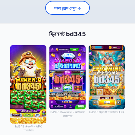
সকল ব্র্যান্ড দেখুন →
স্ক্রিনশট bd345
bd345 Preview - অফিসিয়াল
bd345 স্ক্রিনশট অফিসিয়াল APK
ডাউনলোড
bd345 স্ক্রিনশট - APK
অফিসিয়াল