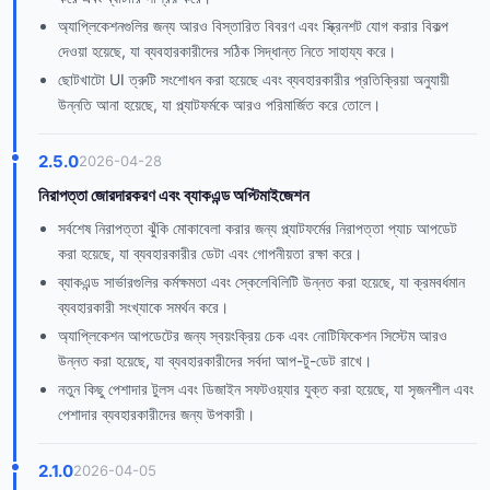
অ্যাপ্লিকেশনগুলির জন্য আরও বিস্তারিত বিবরণ এবং স্ক্রিনশট যোগ করার বিকল্প
দেওয়া হয়েছে, যা ব্যবহারকারীদের সঠিক সিদ্ধান্ত নিতে সাহায্য করে।
ছোটখাটো UI ত্রুটি সংশোধন করা হয়েছে এবং ব্যবহারকারীর প্রতিক্রিয়া অনুযায়ী
উন্নতি আনা হয়েছে, যা প্ল্যাটফর্মকে আরও পরিমার্জিত করে তোলে।
2.5.0
2026-04-28
নিরাপত্তা জোরদারকরণ এবং ব্যাকএন্ড অপ্টিমাইজেশন
সর্বশেষ নিরাপত্তা ঝুঁকি মোকাবেলা করার জন্য প্ল্যাটফর্মের নিরাপত্তা প্যাচ আপডেট
করা হয়েছে, যা ব্যবহারকারীর ডেটা এবং গোপনীয়তা রক্ষা করে।
ব্যাকএন্ড সার্ভারগুলির কর্মক্ষমতা এবং স্কেলেবিলিটি উন্নত করা হয়েছে, যা ক্রমবর্ধমান
ব্যবহারকারী সংখ্যাকে সমর্থন করে।
অ্যাপ্লিকেশন আপডেটের জন্য স্বয়ংক্রিয় চেক এবং নোটিফিকেশন সিস্টেম আরও
উন্নত করা হয়েছে, যা ব্যবহারকারীদের সর্বদা আপ-টু-ডেট রাখে।
নতুন কিছু পেশাদার টুলস এবং ডিজাইন সফটওয়্যার যুক্ত করা হয়েছে, যা সৃজনশীল এবং
পেশাদার ব্যবহারকারীদের জন্য উপকারী।
2.1.0
2026-04-05