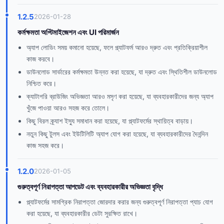
1.2.5
2026-01-28
কর্মক্ষমতা অপ্টিমাইজেশন এবং UI পরিমার্জন
অ্যাপ লোডিং সময় কমানো হয়েছে, ফলে প্ল্যাটফর্ম আরও দ্রুত এবং প্রতিক্রিয়াশীল
কাজ করবে।
ডাউনলোড সার্ভারের কর্মক্ষমতা উন্নত করা হয়েছে, যা দ্রুত এবং স্থিতিশীল ডাউনলোড
নিশ্চিত করে।
ক্যাটাগরি ব্রাউজিং অভিজ্ঞতা আরও মসৃণ করা হয়েছে, যা ব্যবহারকারীদের জন্য অ্যাপ
খুঁজে পাওয়া আরও সহজ করে তোলে।
কিছু বিরল ক্র্যাশ ইস্যু সমাধান করা হয়েছে, যা প্ল্যাটফর্মের স্থায়িত্ব বাড়ায়।
নতুন কিছু টুলস এবং ইউটিলিটি অ্যাপ যোগ করা হয়েছে, যা ব্যবহারকারীদের দৈনন্দিন
কাজ সহজ করে।
1.2.0
2026-01-05
গুরুত্বপূর্ণ নিরাপত্তা আপডেট এবং ব্যবহারকারীর অভিজ্ঞতা বৃদ্ধি
প্ল্যাটফর্মের সামগ্রিক নিরাপত্তা জোরদার করার জন্য গুরুত্বপূর্ণ নিরাপত্তা প্যাচ যোগ
করা হয়েছে, যা ব্যবহারকারীর ডেটা সুরক্ষিত রাখে।