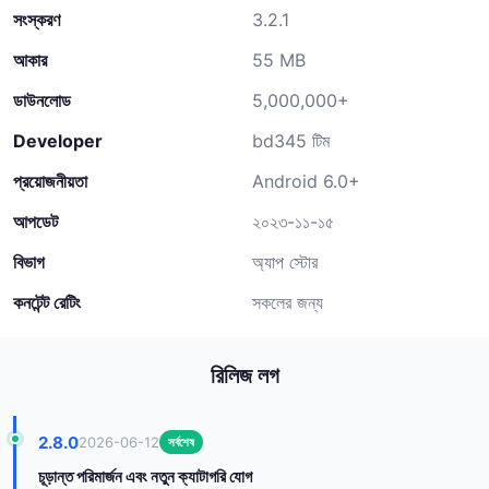
সংস্করণ
3.2.1
আকার
55 MB
ডাউনলোড
5,000,000+
Developer
bd345 টিম
প্রয়োজনীয়তা
Android 6.0+
আপডেট
২০২৩-১১-১৫
বিভাগ
অ্যাপ স্টোর
কনটেন্ট রেটিং
সকলের জন্য
রিলিজ লগ
2.8.0
2026-06-12
সর্বশেষ
চূড়ান্ত পরিমার্জন এবং নতুন ক্যাটাগরি যোগ