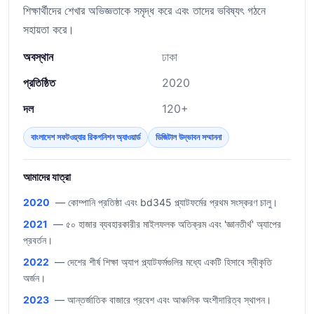
শিক্ষার্থীদের শেখার অভিজ্ঞতাকে সমৃদ্ধ করে এবং তাদের ভবিষ্যৎ গঠনে
সহায়তা করে।
অবস্থান
ঢাকা
প্রতিষ্ঠিত
2020
দল
120+
বাংলাদেশ সফটওয়্যার রিকগনিশন অ্যাওয়ার্ড
ডিজিটাল উদ্ভাবন সম্মাননা
আমাদের যাত্রা
2020
— কোম্পানি প্রতিষ্ঠা এবং bd345 প্ল্যাটফর্মের প্রথম সংস্করণ চালু।
2021
— ৫০ হাজার ব্যবহারকারীর মাইলফলক অতিক্রম এবং 'জ্ঞানতীর্থ' অ্যাপের
প্রবর্তন।
2022
— দেশের শীর্ষ শিক্ষা অ্যাপ প্ল্যাটফর্মগুলির মধ্যে একটি হিসাবে স্বীকৃতি
অর্জন।
2023
— আন্তর্জাতিক বাজারে প্রবেশ এবং আঞ্চলিক অংশীদারিত্ব স্থাপন।