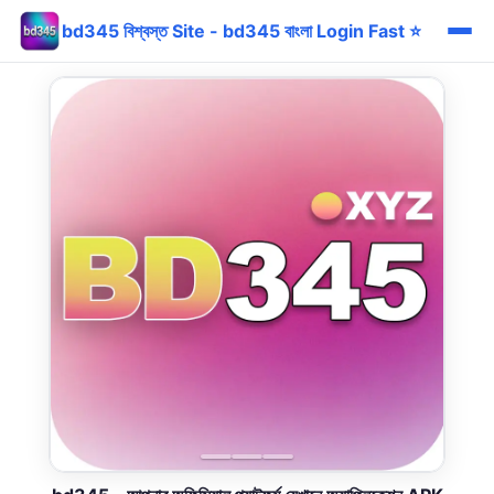
bd345 বিশ্বস্ত Site - bd345 বাংলা Login Fast ⭐