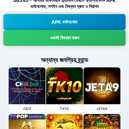
bd345 - আপনার অফিসিয়াল প্ল্যাটফর্ম যেখানে অ্যাপ্লিকেশন APK
ডাউনলোড, লগইন এবং নিবন্ধন দ্রুত ও নিরাপদ
APK ডাউনলোড
এখনই নিবন্ধন করুন
অন্যান্য জনপ্রিয় ব্র্যান্ড
CEO
TK10
JETA9