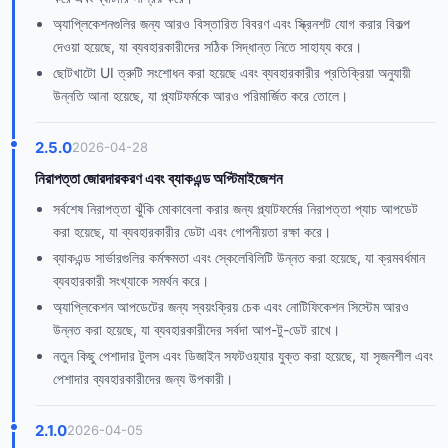
অ্যাপ্লিকেশনগুলির জন্য আরও বিস্তারিত বিবরণ এবং স্ক্রিনশট যোগ করার বিকল্প
দেওয়া হয়েছে, যা ব্যবহারকারীদের সঠিক সিদ্ধান্ত নিতে সাহায্য করে।
ছোটখাটো UI ত্রুটি সংশোধন করা হয়েছে এবং ব্যবহারকারীর প্রতিক্রিয়া অনুযায়ী
উন্নতি আনা হয়েছে, যা প্ল্যাটফর্মকে আরও পরিমার্জিত করে তোলে।
2.5.0
2026-04-28
নিরাপত্তা জোরদারকরণ এবং ব্যাকএন্ড অপ্টিমাইজেশন
সর্বশেষ নিরাপত্তা ঝুঁকি মোকাবেলা করার জন্য প্ল্যাটফর্মের নিরাপত্তা প্যাচ আপডেট
করা হয়েছে, যা ব্যবহারকারীর ডেটা এবং গোপনীয়তা রক্ষা করে।
ব্যাকএন্ড সার্ভারগুলির কর্মক্ষমতা এবং স্কেলেবিলিটি উন্নত করা হয়েছে, যা ক্রমবর্ধমান
ব্যবহারকারী সংখ্যাকে সমর্থন করে।
অ্যাপ্লিকেশন আপডেটের জন্য স্বয়ংক্রিয় চেক এবং নোটিফিকেশন সিস্টেম আরও
উন্নত করা হয়েছে, যা ব্যবহারকারীদের সর্বদা আপ-টু-ডেট রাখে।
নতুন কিছু পেশাদার টুলস এবং ডিজাইন সফটওয়্যার যুক্ত করা হয়েছে, যা সৃজনশীল এবং
পেশাদার ব্যবহারকারীদের জন্য উপকারী।
2.1.0
2026-04-05