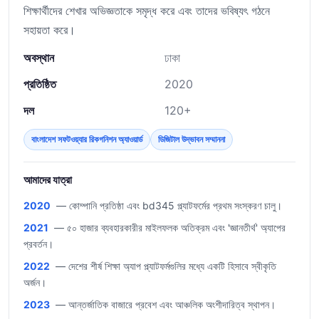
শিক্ষার্থীদের শেখার অভিজ্ঞতাকে সমৃদ্ধ করে এবং তাদের ভবিষ্যৎ গঠনে
সহায়তা করে।
অবস্থান
ঢাকা
প্রতিষ্ঠিত
2020
দল
120+
বাংলাদেশ সফটওয়্যার রিকগনিশন অ্যাওয়ার্ড
ডিজিটাল উদ্ভাবন সম্মাননা
আমাদের যাত্রা
2020
— কোম্পানি প্রতিষ্ঠা এবং bd345 প্ল্যাটফর্মের প্রথম সংস্করণ চালু।
2021
— ৫০ হাজার ব্যবহারকারীর মাইলফলক অতিক্রম এবং 'জ্ঞানতীর্থ' অ্যাপের
প্রবর্তন।
2022
— দেশের শীর্ষ শিক্ষা অ্যাপ প্ল্যাটফর্মগুলির মধ্যে একটি হিসাবে স্বীকৃতি
অর্জন।
2023
— আন্তর্জাতিক বাজারে প্রবেশ এবং আঞ্চলিক অংশীদারিত্ব স্থাপন।