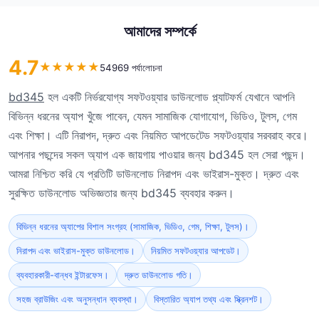
আমাদের সম্পর্কে
4.7
★
★
★
★
★
54969 পর্যালোচনা
bd345
হল একটি নির্ভরযোগ্য সফটওয়্যার ডাউনলোড প্ল্যাটফর্ম যেখানে আপনি
বিভিন্ন ধরনের অ্যাপ খুঁজে পাবেন, যেমন সামাজিক যোগাযোগ, ভিডিও, টুলস, গেম
এবং শিক্ষা। এটি নিরাপদ, দ্রুত এবং নিয়মিত আপডেটেড সফটওয়্যার সরবরাহ করে।
আপনার পছন্দের সকল অ্যাপ এক জায়গায় পাওয়ার জন্য bd345 হল সেরা পছন্দ।
আমরা নিশ্চিত করি যে প্রতিটি ডাউনলোড নিরাপদ এবং ভাইরাস-মুক্ত। দ্রুত এবং
সুরক্ষিত ডাউনলোড অভিজ্ঞতার জন্য bd345 ব্যবহার করুন।
বিভিন্ন ধরনের অ্যাপের বিশাল সংগ্রহ (সামাজিক, ভিডিও, গেম, শিক্ষা, টুলস)।
নিরাপদ এবং ভাইরাস-মুক্ত ডাউনলোড।
নিয়মিত সফটওয়্যার আপডেট।
ব্যবহারকারী-বান্ধব ইন্টারফেস।
দ্রুত ডাউনলোড গতি।
সহজ ব্রাউজিং এবং অনুসন্ধান ব্যবস্থা।
বিস্তারিত অ্যাপ তথ্য এবং স্ক্রিনশট।