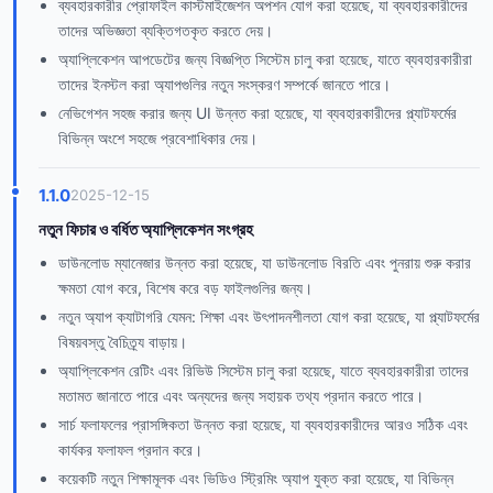
ব্যবহারকারীর প্রোফাইল কাস্টমাইজেশন অপশন যোগ করা হয়েছে, যা ব্যবহারকারীদের
তাদের অভিজ্ঞতা ব্যক্তিগতকৃত করতে দেয়।
অ্যাপ্লিকেশন আপডেটের জন্য বিজ্ঞপ্তি সিস্টেম চালু করা হয়েছে, যাতে ব্যবহারকারীরা
তাদের ইনস্টল করা অ্যাপগুলির নতুন সংস্করণ সম্পর্কে জানতে পারে।
নেভিগেশন সহজ করার জন্য UI উন্নত করা হয়েছে, যা ব্যবহারকারীদের প্ল্যাটফর্মের
বিভিন্ন অংশে সহজে প্রবেশাধিকার দেয়।
1.1.0
2025-12-15
নতুন ফিচার ও বর্ধিত অ্যাপ্লিকেশন সংগ্রহ
ডাউনলোড ম্যানেজার উন্নত করা হয়েছে, যা ডাউনলোড বিরতি এবং পুনরায় শুরু করার
ক্ষমতা যোগ করে, বিশেষ করে বড় ফাইলগুলির জন্য।
নতুন অ্যাপ ক্যাটাগরি যেমন: শিক্ষা এবং উৎপাদনশীলতা যোগ করা হয়েছে, যা প্ল্যাটফর্মের
বিষয়বস্তু বৈচিত্র্য বাড়ায়।
অ্যাপ্লিকেশন রেটিং এবং রিভিউ সিস্টেম চালু করা হয়েছে, যাতে ব্যবহারকারীরা তাদের
মতামত জানাতে পারে এবং অন্যদের জন্য সহায়ক তথ্য প্রদান করতে পারে।
সার্চ ফলাফলের প্রাসঙ্গিকতা উন্নত করা হয়েছে, যা ব্যবহারকারীদের আরও সঠিক এবং
কার্যকর ফলাফল প্রদান করে।
কয়েকটি নতুন শিক্ষামূলক এবং ভিডিও স্ট্রিমিং অ্যাপ যুক্ত করা হয়েছে, যা বিভিন্ন