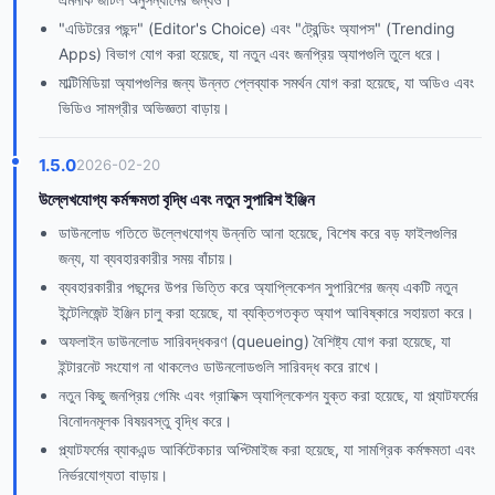
"এডিটরের পছন্দ" (Editor's Choice) এবং "ট্রেন্ডিং অ্যাপস" (Trending
Apps) বিভাগ যোগ করা হয়েছে, যা নতুন এবং জনপ্রিয় অ্যাপগুলি তুলে ধরে।
মাল্টিমিডিয়া অ্যাপগুলির জন্য উন্নত প্লেব্যাক সমর্থন যোগ করা হয়েছে, যা অডিও এবং
ভিডিও সামগ্রীর অভিজ্ঞতা বাড়ায়।
1.5.0
2026-02-20
উল্লেখযোগ্য কর্মক্ষমতা বৃদ্ধি এবং নতুন সুপারিশ ইঞ্জিন
ডাউনলোড গতিতে উল্লেখযোগ্য উন্নতি আনা হয়েছে, বিশেষ করে বড় ফাইলগুলির
জন্য, যা ব্যবহারকারীর সময় বাঁচায়।
ব্যবহারকারীর পছন্দের উপর ভিত্তি করে অ্যাপ্লিকেশন সুপারিশের জন্য একটি নতুন
ইন্টেলিজেন্ট ইঞ্জিন চালু করা হয়েছে, যা ব্যক্তিগতকৃত অ্যাপ আবিষ্কারে সহায়তা করে।
অফলাইন ডাউনলোড সারিবদ্ধকরণ (queueing) বৈশিষ্ট্য যোগ করা হয়েছে, যা
ইন্টারনেট সংযোগ না থাকলেও ডাউনলোডগুলি সারিবদ্ধ করে রাখে।
নতুন কিছু জনপ্রিয় গেমিং এবং গ্রাফিক্স অ্যাপ্লিকেশন যুক্ত করা হয়েছে, যা প্ল্যাটফর্মের
বিনোদনমূলক বিষয়বস্তু বৃদ্ধি করে।
প্ল্যাটফর্মের ব্যাকএন্ড আর্কিটেকচার অপ্টিমাইজ করা হয়েছে, যা সামগ্রিক কর্মক্ষমতা এবং
নির্ভরযোগ্যতা বাড়ায়।