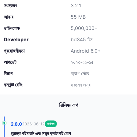
সংস্করণ
3.2.1
আকার
55 MB
ডাউনলোড
5,000,000+
Developer
bd345 টিম
প্রয়োজনীয়তা
Android 6.0+
আপডেট
২০২৩-১১-১৫
বিভাগ
অ্যাপ স্টোর
কনটেন্ট রেটিং
সকলের জন্য
রিলিজ লগ
2.8.0
2026-06-12
সর্বশেষ
চূড়ান্ত পরিমার্জন এবং নতুন ক্যাটাগরি যোগ