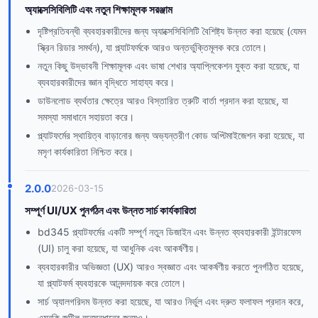
অ্যাক্সেসিবিলিটি এবং নতুন শিক্ষামূলক সরঞ্জাম
দৃষ্টিপ্রতিবন্ধী ব্যবহারকারীদের জন্য অ্যাক্সেসিবিলিটি বৈশিষ্ট্য উন্নত করা হয়েছে (যেমন
স্ক্রিন রিডার সমর্থন), যা প্ল্যাটফর্মকে আরও অন্তর্ভুক্তিমূলক করে তোলে।
নতুন কিছু উদ্ভাবনী শিক্ষামূলক এবং ভাষা শেখার অ্যাপ্লিকেশন যুক্ত করা হয়েছে, যা
ব্যবহারকারীদের জ্ঞান বৃদ্ধিতে সাহায্য করে।
ডাউনলোড ব্যর্থতার ক্ষেত্রে আরও বিস্তারিত ত্রুটি বার্তা প্রদান করা হয়েছে, যা
সমস্যা সমাধানে সহায়তা করে।
প্ল্যাটফর্মের স্থায়িত্ব বাড়ানোর জন্য অভ্যন্তরীণ কোড অপ্টিমাইজেশন করা হয়েছে, যা
মসৃণ কার্যকারিতা নিশ্চিত করে।
2.0.0
2026-03-15
সম্পূর্ণ UI/UX পুনর্গঠন এবং উন্নত সার্চ কার্যকারিতা
bd345 প্ল্যাটফর্মের একটি সম্পূর্ণ নতুন ডিজাইন এবং উন্নত ব্যবহারকারী ইন্টারফেস
(UI) চালু করা হয়েছে, যা আধুনিক এবং আকর্ষণীয়।
ব্যবহারকারীর অভিজ্ঞতা (UX) আরও স্বজ্ঞাত এবং আকর্ষণীয় করতে পুনর্গঠিত হয়েছে,
যা প্ল্যাটফর্ম ব্যবহারকে আনন্দদায়ক করে তোলে।
সার্চ অ্যালগরিদম উন্নত করা হয়েছে, যা আরও নির্ভুল এবং দ্রুত ফলাফল প্রদান করে,
এমনকি জটিল অনুসন্ধানের জন্যও।