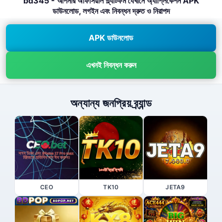
bd345 - আপনার অফিসিয়াল প্ল্যাটফর্ম যেখানে অ্যাপ্লিকেশন APK
ডাউনলোড, লগইন এবং নিবন্ধন দ্রুত ও নিরাপদ
APK ডাউনলোড
এখনই নিবন্ধন করুন
অন্যান্য জনপ্রিয় ব্র্যান্ড
CEO
TK10
JETA9