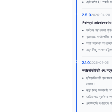
ছোটখাটো UI ত্রুটি সংশ
2.5.0
2026-04-28
নিরাপত্তা জোরদারকরণ এব
সর্বশেষ নিরাপত্তা ঝুঁ
ব্যাকএন্ড সার্ভারগুলির
অ্যাপ্লিকেশন আপডেটের
নতুন কিছু পেশাদার টু
2.1.0
2026-04-05
অ্যাক্সেসিবিলিটি এবং নতুন
দৃষ্টিপ্রতিবন্ধী ব্যবহা
তোলে।
নতুন কিছু উদ্ভাবনী শিক
ডাউনলোড ব্যর্থতার ক্ষ
প্ল্যাটফর্মের স্থায়িত