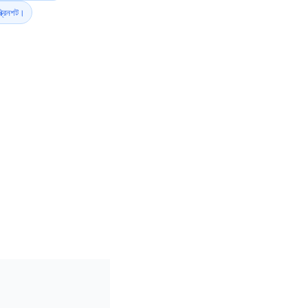
্ক্রিনশট।