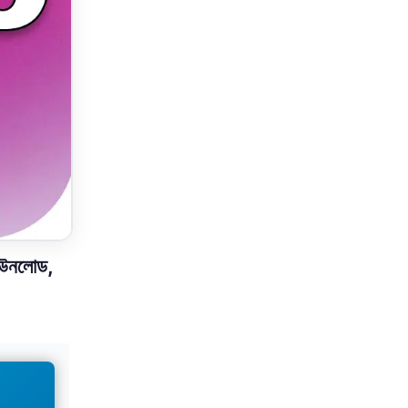
ডাউনলোড,