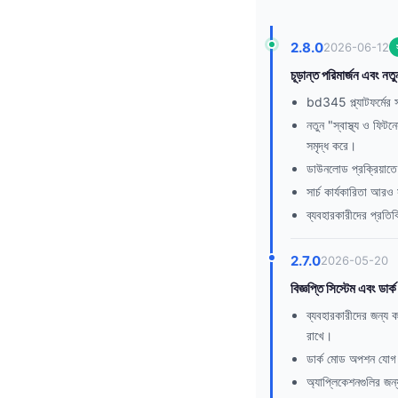
2.8.0
2026-06-12
চূড়ান্ত পরিমার্জন এবং নত
bd345 প্ল্যাটফর্মের স
নতুন "স্বাস্থ্য ও ফিট
সমৃদ্ধ করে।
ডাউনলোড প্রক্রিয়াতে
সার্চ কার্যকারিতা আরও
ব্যবহারকারীদের প্রতিক
2.7.0
2026-05-20
বিজ্ঞপ্তি সিস্টেম এবং ডার্
ব্যবহারকারীদের জন্য ক
রাখে।
ডার্ক মোড অপশন যোগ ক
অ্যাপ্লিকেশনগুলির জন্