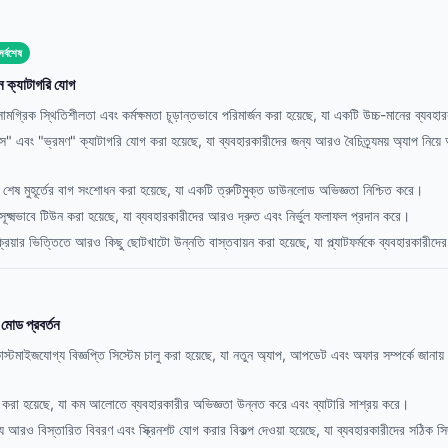
সর্বশেষ
ুন ক্যাটাগরি যোগ
ামগ্রিক স্থিতিশীলতা এবং কর্মক্ষমতা চূড়ান্তভাবে পরিমার্জন করা হয়েছে, যা একটি উচ্চ-মানের ব্যবহা
নেস" এবং "ভ্রমণ" ক্যাটাগরি যোগ করা হয়েছে, যা ব্যবহারকারীদের জন্য আরও বৈচিত্র্যময় অ্যাপ নিয
 শেষ মুহূর্তের বাগ সংশোধন করা হয়েছে, যা একটি ত্রুটিমুক্ত ডাউনলোড অভিজ্ঞতা নিশ্চিত করে।
 সূক্ষ্মভাবে টিউন করা হয়েছে, যা ব্যবহারকারীদের আরও দ্রুত এবং নির্ভুল ফলাফল প্রদান করে।
্রিয়ার ভিত্তিতে আরও কিছু ছোটখাটো উন্নতি বাস্তবায়ন করা হয়েছে, যা প্ল্যাটফর্মকে ব্যবহারকারীদে
ক মোড প্রবর্তন
াস্টমাইজযোগ্য বিজ্ঞপ্তি সিস্টেম চালু করা হয়েছে, যা নতুন অ্যাপ, আপডেট এবং অফার সম্পর্কে জানায়
রা হয়েছে, যা কম আলোতে ব্যবহারকারীর অভিজ্ঞতা উন্নত করে এবং ব্যাটারি সাশ্রয় করে।
য আরও বিস্তারিত বিবরণ এবং স্ক্রিনশট যোগ করার বিকল্প দেওয়া হয়েছে, যা ব্যবহারকারীদের সঠিক সি