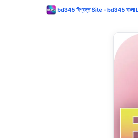
bd345 বিশ্বস্ত Site - bd345 বাংলা