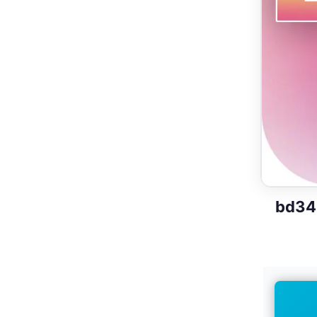
bd345 -