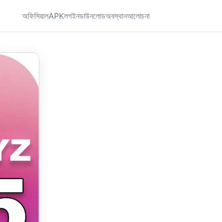
অফিসিয়াল
APK
লগইন
ডাউনলোড
অবস্থান
আলোচনা