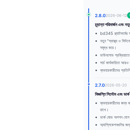
2.8.0
2026-06-12
চূড়ান্ত পরিমার্জন এবং নত
bd345 প্ল্যাটফর্মের স
নতুন "স্বাস্থ্য ও ফিট
সমৃদ্ধ করে।
ডাউনলোড প্রক্রিয়াতে
সার্চ কার্যকারিতা আরও
ব্যবহারকারীদের প্রতিক
2.7.0
2026-05-20
বিজ্ঞপ্তি সিস্টেম এবং ডার্
ব্যবহারকারীদের জন্য ক
রাখে।
ডার্ক মোড অপশন যোগ ক
অ্যাপ্লিকেশনগুলির জন্