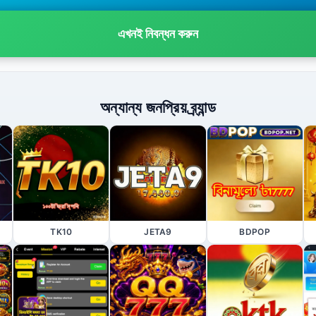
এখনই নিবন্ধন করুন
অন্যান্য জনপ্রিয় ব্র্যান্ড
TK10
JETA9
BDPOP