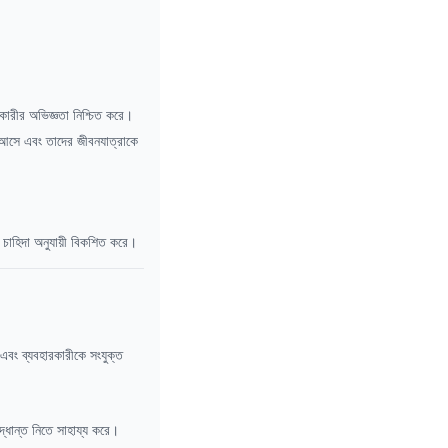
রকারীর অভিজ্ঞতা নিশ্চিত করে।
়ে আসে এবং তাদের জীবনযাত্রাকে
র চাহিদা অনুযায়ী বিকশিত করে।
 এবং ব্যবহারকারীকে সংযুক্ত
দ্ধান্ত নিতে সাহায্য করে।