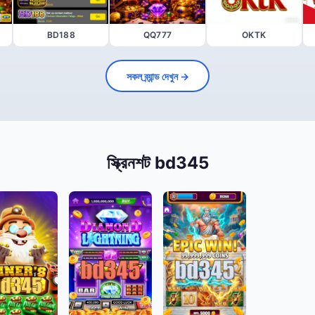
BD188
QQ777
OKTK
সকল ব্র্যান্ড দেখুন →
স্ক্রিনশট bd345