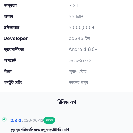
সংস্করণ
3.2.1
আকার
55 MB
ডাউনলোড
5,000,000+
Developer
bd345 টিম
প্রয়োজনীয়তা
Android 6.0+
আপডেট
২০২৩-১১-১৫
বিভাগ
অ্যাপ স্টোর
কনটেন্ট রেটিং
সকলের জন্য
রিলিজ লগ
2.8.0
2026-06-12
সর্বশেষ
চূড়ান্ত পরিমার্জন এবং নতুন ক্যাটাগরি যোগ