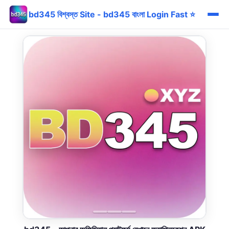
bd345 বিশ্বস্ত Site - bd345 বাংলা Login Fast ⭐