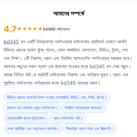
আমাদের সম্পর্কে
4.7
★
★
★
★
★
54969 পর্যালোচনা
bd345
হল একটি নির্ভরযোগ্য সফটওয়্যার ডাউনলোড প্ল্যাটফর্ম যেখানে আপনি
বিভিন্ন ধরনের অ্যাপ খুঁজে পাবেন, যেমন সামাজিক যোগাযোগ, ভিডিও, টুলস, গেম
এবং শিক্ষা। এটি নিরাপদ, দ্রুত এবং নিয়মিত আপডেটেড সফটওয়্যার সরবরাহ করে।
আপনার পছন্দের সকল অ্যাপ এক জায়গায় পাওয়ার জন্য bd345 হল সেরা পছন্দ।
আমরা নিশ্চিত করি যে প্রতিটি ডাউনলোড নিরাপদ এবং ভাইরাস-মুক্ত। দ্রুত এবং
সুরক্ষিত ডাউনলোড অভিজ্ঞতার জন্য bd345 ব্যবহার করুন।
বিভিন্ন ধরনের অ্যাপের বিশাল সংগ্রহ (সামাজিক, ভিডিও, গেম, শিক্ষা, টুলস)।
নিরাপদ এবং ভাইরাস-মুক্ত ডাউনলোড।
নিয়মিত সফটওয়্যার আপডেট।
ব্যবহারকারী-বান্ধব ইন্টারফেস।
দ্রুত ডাউনলোড গতি।
সহজ ব্রাউজিং এবং অনুসন্ধান ব্যবস্থা।
বিস্তারিত অ্যাপ তথ্য এবং স্ক্রিনশট।