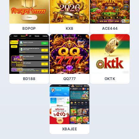
BDPOP
KX8
ACE444
BD188
QQ777
OKTK
XBAJEE