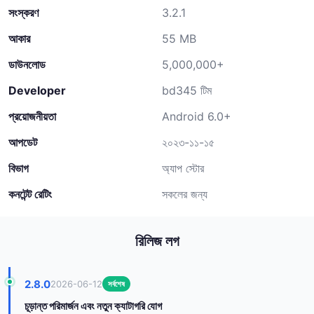
সংস্করণ
3.2.1
আকার
55 MB
ডাউনলোড
5,000,000+
Developer
bd345 টিম
প্রয়োজনীয়তা
Android 6.0+
আপডেট
২০২৩-১১-১৫
বিভাগ
অ্যাপ স্টোর
কনটেন্ট রেটিং
সকলের জন্য
রিলিজ লগ
2.8.0
2026-06-12
সর্বশেষ
চূড়ান্ত পরিমার্জন এবং নতুন ক্যাটাগরি যোগ