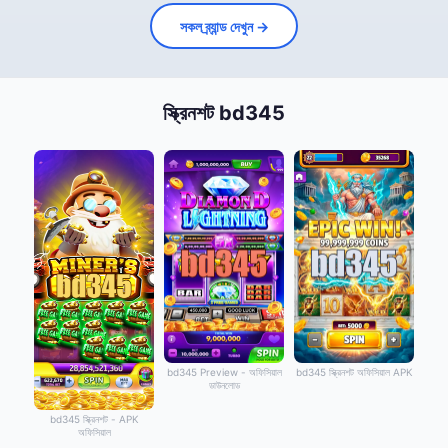
সকল ব্র্যান্ড দেখুন →
স্ক্রিনশট bd345
bd345 Preview - অফিসিয়াল
bd345 স্ক্রিনশট অফিসিয়াল APK
ডাউনলোড
bd345 স্ক্রিনশট - APK
অফিসিয়াল