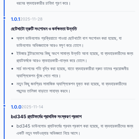
ধরনের ব্যবহারকারীর চাহিদা পূরণ করে।
1.0.1
2025-11-28
ছোটখাটো ত্রুটি সংশোধন ও কর্মক্ষমতা উন্নতি
অ্যাপ ডাউনলোড প্রক্রিয়াতে পাওয়া ছোটখাটো বাগ সংশোধন করা হয়েছে, যা
ডাউনলোড অভিজ্ঞতাকে আরও মসৃণ করে তোলে।
ইউজার ইন্টারফেসের কিছু অংশে সামান্য উন্নতি আনা হয়েছে, যা ব্যবহারকারীদের জন্য
প্ল্যাটফর্মকে আরও ব্যবহারকারী-বান্ধব করে তোলে।
সার্চ ফাংশনের গতি বৃদ্ধি করা হয়েছে, যাতে ব্যবহারকারীরা দ্রুত তাদের প্রয়োজনীয়
অ্যাপ্লিকেশন খুঁজে পেতে পারে।
নতুন কিছু জনপ্রিয় সামাজিক অ্যাপ্লিকেশন যুক্ত করা হয়েছে, যা ব্যবহারকারীদের
পছন্দের তালিকা বাড়াতে সাহায্য করবে।
1.0.0
2025-11-14
bd345 প্ল্যাটফর্মের প্রাথমিক সংস্করণ প্রকাশ
bd345 ডাউনলোড প্ল্যাটফর্মের প্রথম প্রকাশ করা হয়েছে, যা ব্যবহারকারীদের জন্য
একটি নতুন সফটওয়্যার অভিজ্ঞতা নিয়ে আসে।