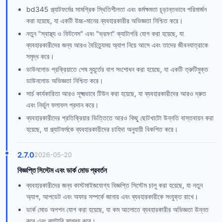
bd345 প্ল্যাটফর্মের সামগ্রিক স্থিতিশীলতা এবং কর্মক্ষমতা চূড়ান্তভাবে পরিমার্জন
করা হয়েছে, যা একটি উচ্চ-মানের ব্যবহারকারীর অভিজ্ঞতা নিশ্চিত করে।
নতুন "স্বাস্থ্য ও ফিটনেস" এবং "ভ্রমণ" ক্যাটাগরি যোগ করা হয়েছে, যা
ব্যবহারকারীদের জন্য আরও বৈচিত্র্যময় অ্যাপ নিয়ে আসে এবং তাদের জীবনযাত্রাকে
সমৃদ্ধ করে।
ডাউনলোড প্রক্রিয়াতে শেষ মুহূর্তের বাগ সংশোধন করা হয়েছে, যা একটি ত্রুটিমুক্ত
ডাউনলোড অভিজ্ঞতা নিশ্চিত করে।
সার্চ কার্যকারিতা আরও সূক্ষ্মভাবে টিউন করা হয়েছে, যা ব্যবহারকারীদের আরও দ্রুত
এবং নির্ভুল ফলাফল প্রদান করে।
ব্যবহারকারীদের প্রতিক্রিয়ার ভিত্তিতে আরও কিছু ছোটখাটো উন্নতি বাস্তবায়ন করা
হয়েছে, যা প্ল্যাটফর্মকে ব্যবহারকারীদের চাহিদা অনুযায়ী বিকশিত করে।
2.7.0
2026-05-20
বিজ্ঞপ্তি সিস্টেম এবং ডার্ক মোড প্রবর্তন
ব্যবহারকারীদের জন্য কাস্টমাইজযোগ্য বিজ্ঞপ্তি সিস্টেম চালু করা হয়েছে, যা নতুন
অ্যাপ, আপডেট এবং অফার সম্পর্কে জানায় এবং ব্যবহারকারীকে সংযুক্ত রাখে।
ডার্ক মোড অপশন যোগ করা হয়েছে, যা কম আলোতে ব্যবহারকারীর অভিজ্ঞতা উন্নত
করে এবং ব্যাটারি সাশ্রয় করে।