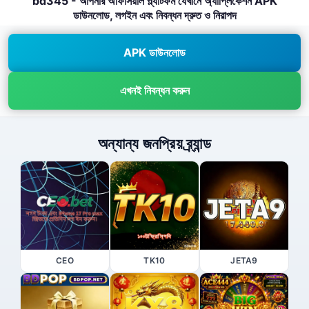
bd345 - আপনার অফিসিয়াল প্ল্যাটফর্ম যেখানে অ্যাপ্লিকেশন APK
ডাউনলোড, লগইন এবং নিবন্ধন দ্রুত ও নিরাপদ
APK ডাউনলোড
এখনই নিবন্ধন করুন
অন্যান্য জনপ্রিয় ব্র্যান্ড
CEO
TK10
JETA9