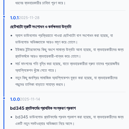
ধরনের ব্যবহারকারীর চাহিদা পূরণ করে।
1.0.1
2025-11-28
ছোটখাটো ত্রুটি সংশোধন ও কর্মক্ষমতা উন্নতি
অ্যাপ ডাউনলোড প্রক্রিয়াতে পাওয়া ছোটখাটো বাগ সংশোধন করা হয়েছে, যা
ডাউনলোড অভিজ্ঞতাকে আরও মসৃণ করে তোলে।
ইউজার ইন্টারফেসের কিছু অংশে সামান্য উন্নতি আনা হয়েছে, যা ব্যবহারকারীদের জন্য
প্ল্যাটফর্মকে আরও ব্যবহারকারী-বান্ধব করে তোলে।
সার্চ ফাংশনের গতি বৃদ্ধি করা হয়েছে, যাতে ব্যবহারকারীরা দ্রুত তাদের প্রয়োজনীয়
অ্যাপ্লিকেশন খুঁজে পেতে পারে।
নতুন কিছু জনপ্রিয় সামাজিক অ্যাপ্লিকেশন যুক্ত করা হয়েছে, যা ব্যবহারকারীদের
পছন্দের তালিকা বাড়াতে সাহায্য করবে।
1.0.0
2025-11-14
bd345 প্ল্যাটফর্মের প্রাথমিক সংস্করণ প্রকাশ
bd345 ডাউনলোড প্ল্যাটফর্মের প্রথম প্রকাশ করা হয়েছে, যা ব্যবহারকারীদের জন্য
একটি নতুন সফটওয়্যার অভিজ্ঞতা নিয়ে আসে।