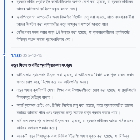
ব্যবহারকারীর প্রোফাইল কাস্টমাইজেশন অপশন যোগ করা হয়েছে, যা ব্যবহারকারীদের
তাদের অভিজ্ঞতা ব্যক্তিগতকৃত করতে দেয়।
অ্যাপ্লিকেশন আপডেটের জন্য বিজ্ঞপ্তি সিস্টেম চালু করা হয়েছে, যাতে ব্যবহারকারীরা
তাদের ইনস্টল করা অ্যাপগুলির নতুন সংস্করণ সম্পর্কে জানতে পারে।
নেভিগেশন সহজ করার জন্য UI উন্নত করা হয়েছে, যা ব্যবহারকারীদের প্ল্যাটফর্মের
বিভিন্ন অংশে সহজে প্রবেশাধিকার দেয়।
1.1.0
2025-12-15
নতুন ফিচার ও বর্ধিত অ্যাপ্লিকেশন সংগ্রহ
ডাউনলোড ম্যানেজার উন্নত করা হয়েছে, যা ডাউনলোড বিরতি এবং পুনরায় শুরু করার
ক্ষমতা যোগ করে, বিশেষ করে বড় ফাইলগুলির জন্য।
নতুন অ্যাপ ক্যাটাগরি যেমন: শিক্ষা এবং উৎপাদনশীলতা যোগ করা হয়েছে, যা প্ল্যাটফর্মের
বিষয়বস্তু বৈচিত্র্য বাড়ায়।
অ্যাপ্লিকেশন রেটিং এবং রিভিউ সিস্টেম চালু করা হয়েছে, যাতে ব্যবহারকারীরা তাদের
মতামত জানাতে পারে এবং অন্যদের জন্য সহায়ক তথ্য প্রদান করতে পারে।
সার্চ ফলাফলের প্রাসঙ্গিকতা উন্নত করা হয়েছে, যা ব্যবহারকারীদের আরও সঠিক এবং
কার্যকর ফলাফল প্রদান করে।
কয়েকটি নতুন শিক্ষামূলক এবং ভিডিও স্ট্রিমিং অ্যাপ যুক্ত করা হয়েছে, যা বিভিন্ন