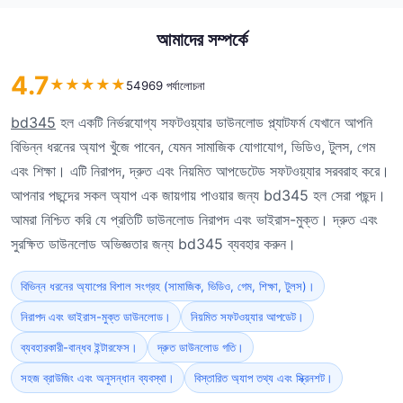
আমাদের সম্পর্কে
4.7
★
★
★
★
★
54969 পর্যালোচনা
bd345
হল একটি নির্ভরযোগ্য সফটওয়্যার ডাউনলোড প্ল্যাটফর্ম যেখানে আপনি
বিভিন্ন ধরনের অ্যাপ খুঁজে পাবেন, যেমন সামাজিক যোগাযোগ, ভিডিও, টুলস, গেম
এবং শিক্ষা। এটি নিরাপদ, দ্রুত এবং নিয়মিত আপডেটেড সফটওয়্যার সরবরাহ করে।
আপনার পছন্দের সকল অ্যাপ এক জায়গায় পাওয়ার জন্য bd345 হল সেরা পছন্দ।
আমরা নিশ্চিত করি যে প্রতিটি ডাউনলোড নিরাপদ এবং ভাইরাস-মুক্ত। দ্রুত এবং
সুরক্ষিত ডাউনলোড অভিজ্ঞতার জন্য bd345 ব্যবহার করুন।
বিভিন্ন ধরনের অ্যাপের বিশাল সংগ্রহ (সামাজিক, ভিডিও, গেম, শিক্ষা, টুলস)।
নিরাপদ এবং ভাইরাস-মুক্ত ডাউনলোড।
নিয়মিত সফটওয়্যার আপডেট।
ব্যবহারকারী-বান্ধব ইন্টারফেস।
দ্রুত ডাউনলোড গতি।
সহজ ব্রাউজিং এবং অনুসন্ধান ব্যবস্থা।
বিস্তারিত অ্যাপ তথ্য এবং স্ক্রিনশট।