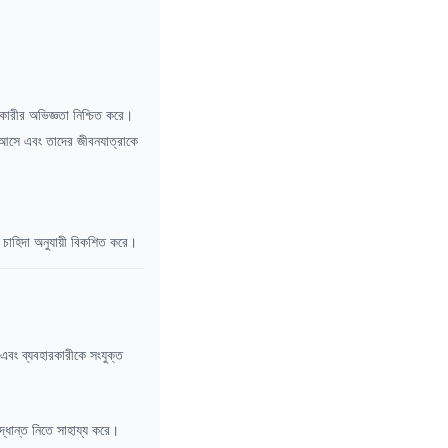
রকারীর অভিজ্ঞতা নিশ্চিত করে।
়ে আসে এবং তাদের জীবনযাত্রাকে
র চাহিদা অনুযায়ী বিকশিত করে।
 এবং ব্যবহারকারীকে সংযুক্ত
দ্ধান্ত নিতে সাহায্য করে।