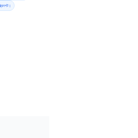
্ক্রিনশট।