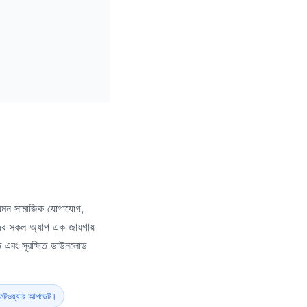
 যেমন সামাজিক যোগাযোগ,
ের সকল অ্যাপ এক জায়গায়
ত এবং সুরক্ষিত ডাউনলোড
সফটওয়্যার আপডেট।