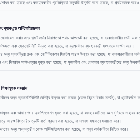
োধন করা হয়েছে এবং ব্যবহারকারীর প্রতিক্রিয়া অনুযায়ী উন্নতি আনা হয়েছে, যা প্ল্যাটফর্মকে আর
ং ব্যাকএন্ড অপ্টিমাইজেশন
কি মোকাবেলা করার জন্য প্ল্যাটফর্মের নিরাপত্তা প্যাচ আপডেট করা হয়েছে, যা ব্যবহারকারীর ডেটা এবং
 কর্মক্ষমতা এবং স্কেলেবিলিটি উন্নত করা হয়েছে, যা ক্রমবর্ধমান ব্যবহারকারী সংখ্যাকে সমর্থন করে।
 জন্য স্বয়ংক্রিয় চেক এবং নোটিফিকেশন সিস্টেম আরও উন্নত করা হয়েছে, যা ব্যবহারকারীদের সর্
লস এবং ডিজাইন সফটওয়্যার যুক্ত করা হয়েছে, যা সৃজনশীল এবং পেশাদার ব্যবহারকারীদের জন্য উপকা
 শিক্ষামূলক সরঞ্জাম
রকারীদের জন্য অ্যাক্সেসিবিলিটি বৈশিষ্ট্য উন্নত করা হয়েছে (যেমন স্ক্রিন রিডার সমর্থন), যা প্ল্যাটফর্ম
্ষামূলক এবং ভাষা শেখার অ্যাপ্লিকেশন যুক্ত করা হয়েছে, যা ব্যবহারকারীদের জ্ঞান বৃদ্ধিতে সাহায্য 
েত্রে আরও বিস্তারিত ত্রুটি বার্তা প্রদান করা হয়েছে, যা সমস্যা সমাধানে সহায়তা করে।
্ব বাড়ানোর জন্য অভ্যন্তরীণ কোড অপ্টিমাইজেশন করা হয়েছে, যা মসৃণ কার্যকারিতা নিশ্চিত করে।