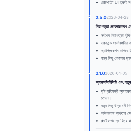
ছোটখাটো UI ত্রুটি সংশ
2.5.0
2026-04-28
নিরাপত্তা জোরদারকরণ এব
সর্বশেষ নিরাপত্তা ঝুঁ
ব্যাকএন্ড সার্ভারগুলির
অ্যাপ্লিকেশন আপডেটের
নতুন কিছু পেশাদার টু
2.1.0
2026-04-05
অ্যাক্সেসিবিলিটি এবং নতুন
দৃষ্টিপ্রতিবন্ধী ব্যবহা
তোলে।
নতুন কিছু উদ্ভাবনী শিক
ডাউনলোড ব্যর্থতার ক্ষ
প্ল্যাটফর্মের স্থায়িত