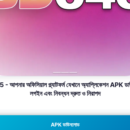
 আপনার অফিসিয়াল প্ল্যাটফর্ম যেখানে অ্যাপ্লিকেশন APK 
লগইন এবং নিবন্ধন দ্রুত ও নিরাপদ
APK ডাউনলোড