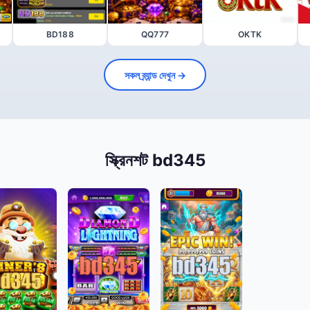
BD188
QQ777
OKTK
সকল ব্র্যান্ড দেখুন →
স্ক্রিনশট bd345