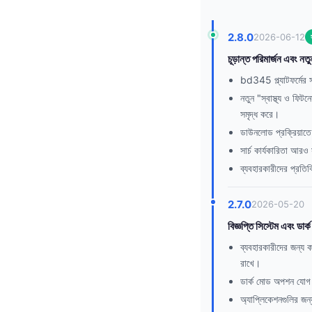
2.8.0
2026-06-12
চূড়ান্ত পরিমার্জন এবং নত
bd345 প্ল্যাটফর্মের স
নতুন "স্বাস্থ্য ও ফিট
সমৃদ্ধ করে।
ডাউনলোড প্রক্রিয়াতে
সার্চ কার্যকারিতা আরও
ব্যবহারকারীদের প্রতিক
2.7.0
2026-05-20
বিজ্ঞপ্তি সিস্টেম এবং ডার্
ব্যবহারকারীদের জন্য ক
রাখে।
ডার্ক মোড অপশন যোগ ক
অ্যাপ্লিকেশনগুলির জন্