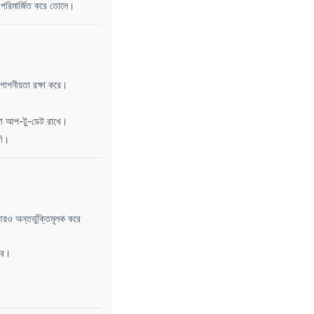
ও পরিমার্জিত করে তোলে।
 গোপনীয়তা রক্ষা করে।
বদা আপ-টু-ডেট রাখে।
রী।
কে আরও অন্তর্ভুক্তিমূলক করে
করে।