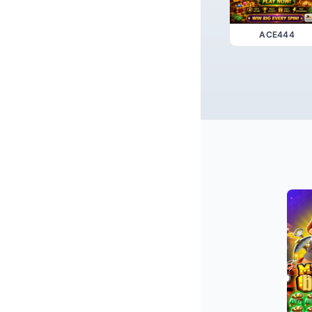
ACE444