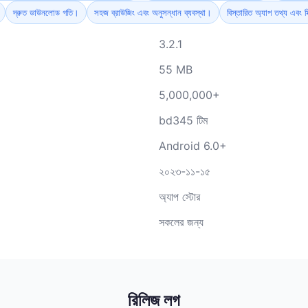
দ্রুত ডাউনলোড গতি।
সহজ ব্রাউজিং এবং অনুসন্ধান ব্যবস্থা।
বিস্তারিত অ্যাপ তথ্য এবং স
3.2.1
55 MB
5,000,000+
bd345 টিম
Android 6.0+
২০২৩-১১-১৫
অ্যাপ স্টোর
সকলের জন্য
রিলিজ লগ