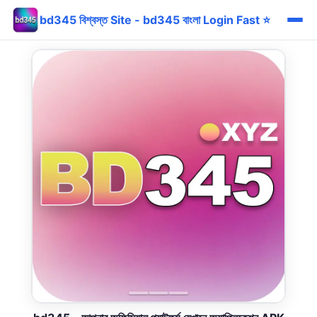
bd345 বিশ্বস্ত Site - bd345 বাংলা Login Fast ⭐