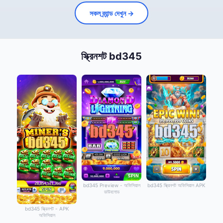
সকল ব্র্যান্ড দেখুন →
স্ক্রিনশট bd345
bd345 Preview - অফিসিয়াল
bd345 স্ক্রিনশট অফিসিয়াল APK
ডাউনলোড
bd345 স্ক্রিনশট - APK
অফিসিয়াল