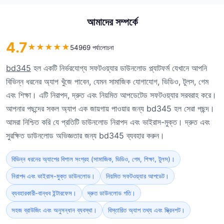
আমাদের সম্পর্কে
4.7
★
★
★
★
★
54969 পর্যালোচনা
bd345
হল একটি নির্ভরযোগ্য সফটওয়্যার ডাউনলোড প্ল্যাটফর্ম যেখানে আপনি
বিভিন্ন ধরনের অ্যাপ খুঁজে পাবেন, যেমন সামাজিক যোগাযোগ, ভিডিও, টুলস, গেম
এবং শিক্ষা। এটি নিরাপদ, দ্রুত এবং নিয়মিত আপডেটেড সফটওয়্যার সরবরাহ করে।
আপনার পছন্দের সকল অ্যাপ এক জায়গায় পাওয়ার জন্য bd345 হল সেরা পছন্দ।
আমরা নিশ্চিত করি যে প্রতিটি ডাউনলোড নিরাপদ এবং ভাইরাস-মুক্ত। দ্রুত এবং
সুরক্ষিত ডাউনলোড অভিজ্ঞতার জন্য bd345 ব্যবহার করুন।
বিভিন্ন ধরনের অ্যাপের বিশাল সংগ্রহ (সামাজিক, ভিডিও, গেম, শিক্ষা, টুলস)।
নিরাপদ এবং ভাইরাস-মুক্ত ডাউনলোড।
নিয়মিত সফটওয়্যার আপডেট।
ব্যবহারকারী-বান্ধব ইন্টারফেস।
দ্রুত ডাউনলোড গতি।
সহজ ব্রাউজিং এবং অনুসন্ধান ব্যবস্থা।
বিস্তারিত অ্যাপ তথ্য এবং স্ক্রিনশট।