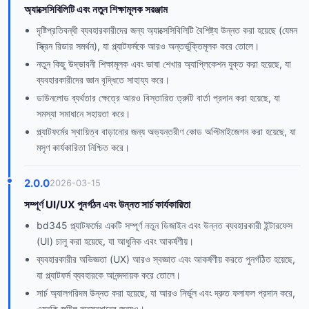
অ্যাক্সেসিবিলিটি এবং নতুন শিক্ষামূলক সরঞ্জাম
দৃষ্টিপ্রতিবন্ধী ব্যবহারকারীদের জন্য অ্যাক্সেসিবিলিটি বৈশিষ্ট্য উন্নত করা হয়েছে (যেমন
স্ক্রিন রিডার সমর্থন), যা প্ল্যাটফর্মকে আরও অন্তর্ভুক্তিমূলক করে তোলে।
নতুন কিছু উদ্ভাবনী শিক্ষামূলক এবং ভাষা শেখার অ্যাপ্লিকেশন যুক্ত করা হয়েছে, যা
ব্যবহারকারীদের জ্ঞান বৃদ্ধিতে সাহায্য করে।
ডাউনলোড ব্যর্থতার ক্ষেত্রে আরও বিস্তারিত ত্রুটি বার্তা প্রদান করা হয়েছে, যা
সমস্যা সমাধানে সহায়তা করে।
প্ল্যাটফর্মের স্থায়িত্ব বাড়ানোর জন্য অভ্যন্তরীণ কোড অপ্টিমাইজেশন করা হয়েছে, যা
মসৃণ কার্যকারিতা নিশ্চিত করে।
2.0.0
2026-03-15
সম্পূর্ণ UI/UX পুনর্গঠন এবং উন্নত সার্চ কার্যকারিতা
bd345 প্ল্যাটফর্মের একটি সম্পূর্ণ নতুন ডিজাইন এবং উন্নত ব্যবহারকারী ইন্টারফেস
(UI) চালু করা হয়েছে, যা আধুনিক এবং আকর্ষণীয়।
ব্যবহারকারীর অভিজ্ঞতা (UX) আরও স্বজ্ঞাত এবং আকর্ষণীয় করতে পুনর্গঠিত হয়েছে,
যা প্ল্যাটফর্ম ব্যবহারকে আনন্দদায়ক করে তোলে।
সার্চ অ্যালগরিদম উন্নত করা হয়েছে, যা আরও নির্ভুল এবং দ্রুত ফলাফল প্রদান করে,
এমনকি জটিল অনুসন্ধানের জন্যও।