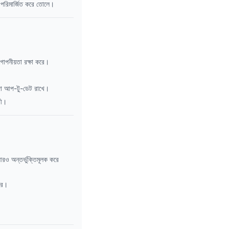
ও পরিমার্জিত করে তোলে।
 গোপনীয়তা রক্ষা করে।
বদা আপ-টু-ডেট রাখে।
রী।
কে আরও অন্তর্ভুক্তিমূলক করে
করে।