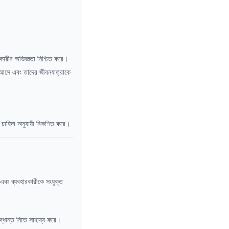
রকারীর অভিজ্ঞতা নিশ্চিত করে।
়ে আসে এবং তাদের জীবনযাত্রাকে
র চাহিদা অনুযায়ী বিকশিত করে।
 এবং ব্যবহারকারীকে সংযুক্ত
দ্ধান্ত নিতে সাহায্য করে।