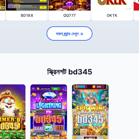
BD188
QQ777
OKTK
সকল ব্র্যান্ড দেখুন →
স্ক্রিনশট bd345