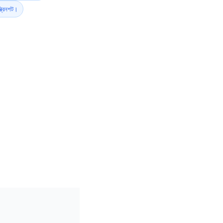
্ক্রিনশট।