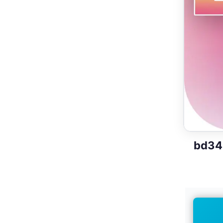
bd345 -