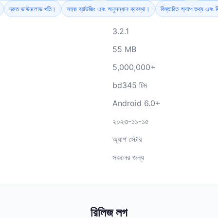
দ্রুত ডাউনলোড গতি।
সহজ ব্রাউজিং এবং অনুসন্ধান ব্যবস্থা।
বিস্তারিত অ্যাপ তথ্য এবং স
3.2.1
55 MB
5,000,000+
bd345 টিম
Android 6.0+
২০২৩-১১-১৫
অ্যাপ স্টোর
সকলের জন্য
রিলিজ লগ