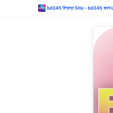
bd345 বিশ্বস্ত Site - bd345 বাংলা